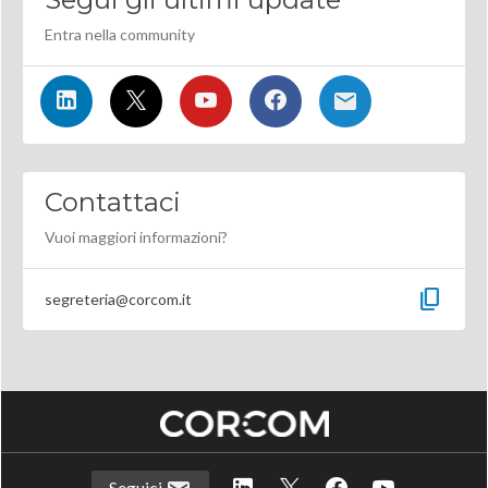
Entra nella community
Contattaci
Vuoi maggiori informazioni?
content_copy
segreteria@corcom.it
Seguici