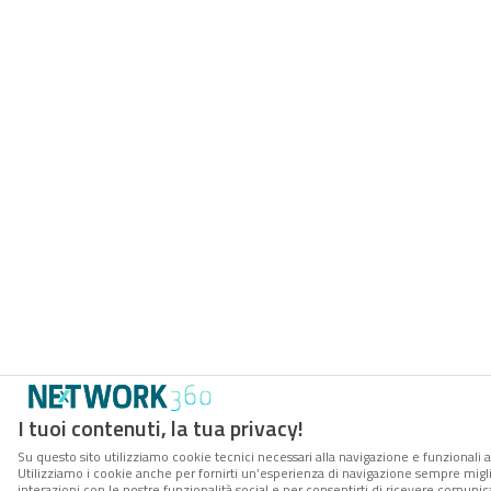
I tuoi contenuti, la tua privacy!
Su questo sito utilizziamo cookie tecnici necessari alla navigazione e funzionali a
Utilizziamo i cookie anche per fornirti un’esperienza di navigazione sempre miglio
interazioni con le nostre funzionalità social e per consentirti di ricevere comuni