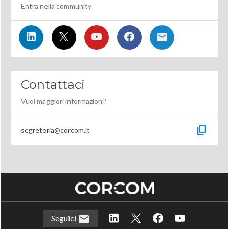
Entra nella community
Contattaci
Vuoi maggiori informazioni?
content_copy
segreteria@corcom.it
Seguici