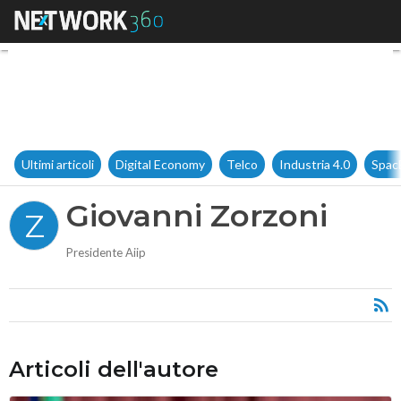
Giovanni Zorzoni
Ultimi articoli
Digital Economy
Telco
Industria 4.0
Spac
Giovanni Zorzoni
Z
Presidente Aiip
Articoli dell'autore