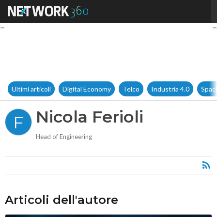
Nicola Ferioli
Ultimi articoli
Digital Economy
Telco
Industria 4.0
Spac
Nicola Ferioli
F
Head of Engineering
Articoli dell'autore