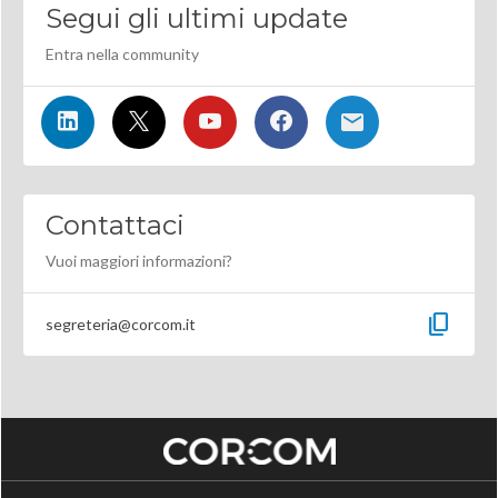
Segui gli ultimi update
Entra nella community
Contattaci
Vuoi maggiori informazioni?
content_copy
segreteria@corcom.it