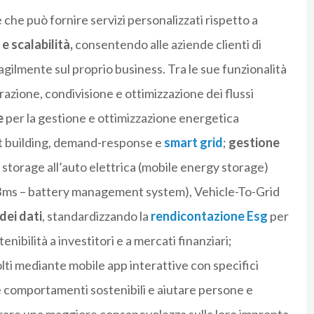
he può fornire servizi personalizzati rispetto a
 e scalabilità,
consentendo alle aziende clienti di
 agilmente sul proprio business. Tra le sue funzionalità
azione, condivisione e ottimizzazione dei flussi
e
per la gestione e ottimizzazione energetica
rt building, demand-response e
smart grid
;
gestione
li storage all’auto elettrica (mobile energy storage)
 (Bms – battery management system), Vehicle-To-Grid
dei dati
, standardizzando la
rendicontazione Esg
per
enibilità a investitori e a mercati finanziari;
lti mediante mobile app interattive con specifici
omportamenti sostenibili e aiutare persone e