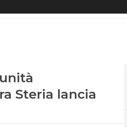
ità energetiche, Sopra Steria lancia Energy4Gree
unità
a Steria lancia