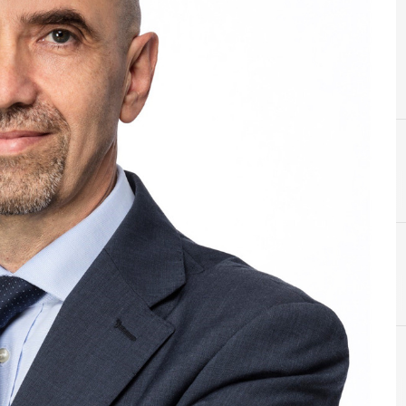
E
Ene