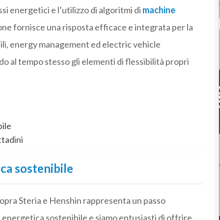
i energetici e l’utilizzo di algoritmi di
machine
ione fornisce una risposta efficace e integrata per la
ili, energy management ed electric vehicle
do al tempo stesso gli elementi di flessibilità propri
ile
ttadini
ca sostenibile
 Sopra Steria e Henshin rappresenta un passo
 energetica sostenibile e siamo entusiasti di offrire