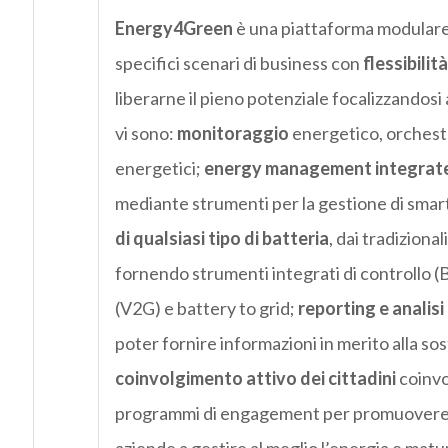
Energy4Green
è una piattaforma modulare c
specifici scenari di business con
flessibilità
liberarne il pieno potenziale focalizzandosi
vi sono:
monitoraggio
energetico, orchestr
energetici;
energy management integrat
mediante strumenti per la gestione di sma
di qualsiasi tipo di batteria
, dai tradiziona
fornendo strumenti integrati di controllo
(V2G) e battery to grid;
reporting e analisi 
poter fornire informazioni in merito alla sost
coinvolgimento attivo dei cittadini
coinvo
programmi di engagement per promuovere c