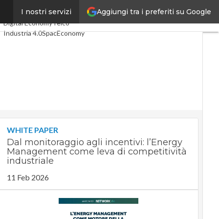
Aggiungi tra i preferiti su Google
n
I nostri servizi
Ultimi articoli
Digital Economy
Telco
Industria 4.0
SpacEconomy
PA Digitale
Green economy
Intelligenza artificiale
Videointerviste
Le Guide di CorCom
Podcast
Privacy
WHITE PAPER
Dal monitoraggio agli incentivi: l’Energy
Management come leva di competitività
industriale
11 Feb 2026