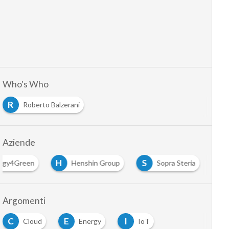
Who's Who
R
Roberto Balzerani
Aziende
H
S
rgy4Green
Henshin Group
Sopra Steria
Argomenti
C
E
I
Cloud
Energy
IoT