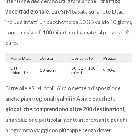
utenti che desiderano utilizzare anche il
traffico
voce tradizionale
. La eSIM basata sulla rete Dtac
include infatti un pacchetto da 50 GB valido 10 giorni,
comprensivo di 100 minuti di chiamate, al prezzo di 9
euro.
Piano Dtac
Durata
Contenuto
Prezzo
Dati +
50 GB + 100
10 giorni
9,00 €
chiamate
minuti
Oltre alle eSIM locali, Airalo mette a disposizione
anche
piani regionali validi in Asia
e
pacchetti
globali che comprendono oltre 200 destinazioni
,
una soluzione particolarmente interessante per chi
programma viaggi con più tappe senza dover