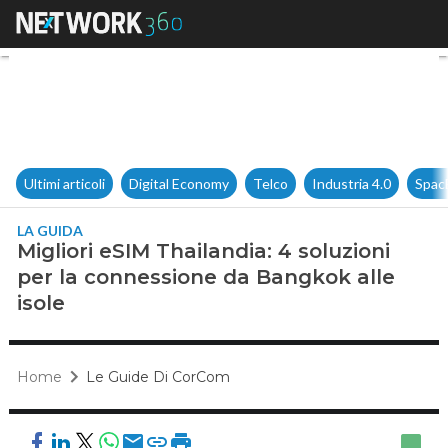
Migliori eSIM Thailandia: 4 so
Ultimi articoli
Digital Economy
Telco
Industria 4.0
Spac
LA GUIDA
Migliori eSIM Thailandia: 4 soluzioni
per la connessione da Bangkok alle
isole
Home
Le Guide Di CorCom