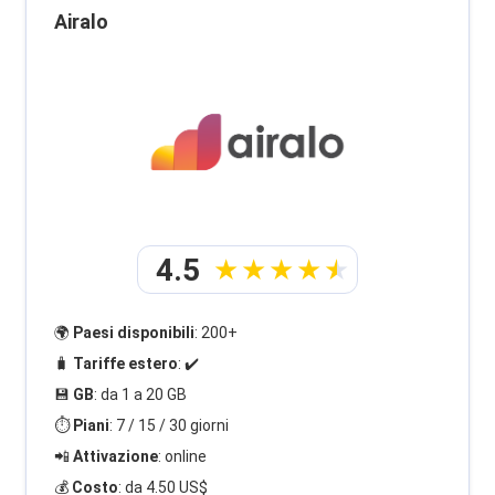
Airalo
4.5
🌍
Paesi disponibili
: 200+
🧳
Tariffe estero
: ✔️
💾
GB
: da 1 a 20 GB
⏱️
Piani
: 7 / 15 / 30 giorni
📲
Attivazione
: online
💰
Costo
: da 4.50 US$