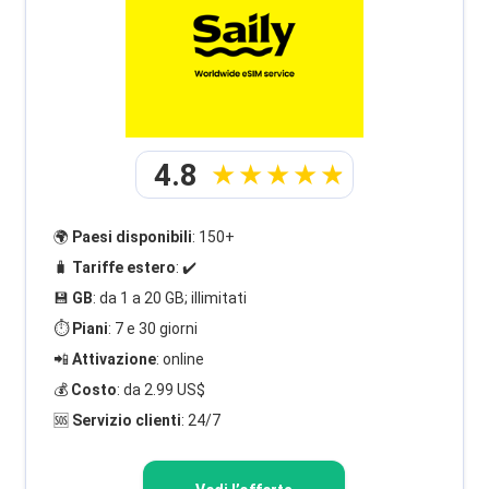
4.8
🌍
Paesi disponibili
: 150+
🧳
Tariffe estero
: ✔️
💾
GB
: da 1 a 20 GB; illimitati
⏱️
Piani
: 7 e 30 giorni
📲
Attivazione
: online
💰
Costo
: da 2.99 US$
🆘
Servizio clienti
: 24/7