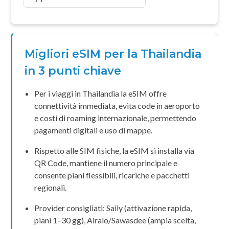
Migliori eSIM per la Thailandia
in 3 punti chiave
Per i viaggi in
Thailandia
la
eSIM
offre
connettività immediata, evita code in aeroporto
e costi di
roaming internazionale
, permettendo
pagamenti digitali e uso di mappe.
Rispetto alle
SIM fisiche
, la
eSIM
si installa via
QR Code
, mantiene il numero principale e
consente piani flessibili, ricariche e pacchetti
regionali.
Provider consigliati:
Saily
(attivazione rapida,
piani 1–30 gg),
Airalo
/
Sawasdee
(ampia scelta,