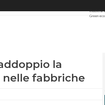
addoppio la densità dei robot nelle fabbriche
Ultimi artic
Industria 4
Green ec
Videointer
Podcast
Pr
raddoppio la
 nelle fabbriche