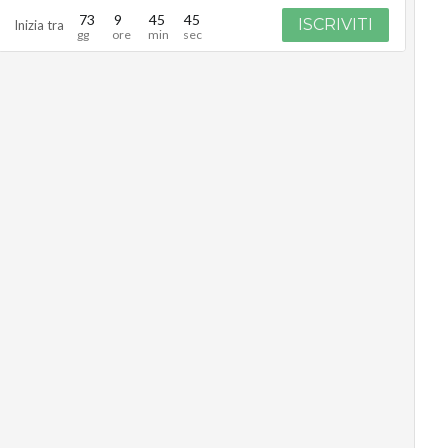
73
9
45
44
ISCRIVITI
Inizia tra