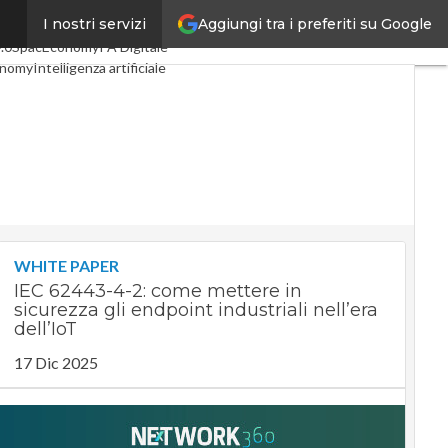
Aggiungi tra i preferiti su Google
I nostri servizi
oli
Digital Economy
Telco
.0
SpacEconomy
PA Digitale
onomy
Intelligenza artificiale
viste
Le Guide di CorCom
ivacy
WHITE PAPER
IEC 62443-4-2: come mettere in
sicurezza gli endpoint industriali nell’era
dell’IoT
17 Dic 2025