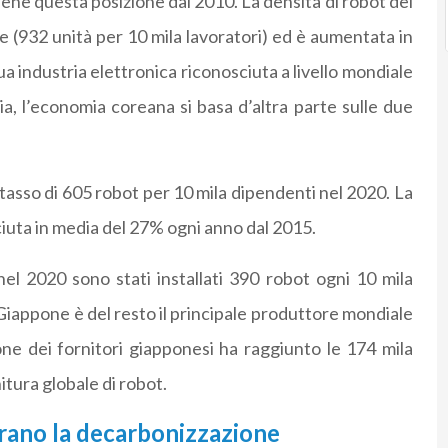
iene questa posizione dal 2010. La densità di robot del
e (932 unità per 10 mila lavoratori) ed è aumentata in
a industria elettronica riconosciuta a livello mondiale
ia, l’economia coreana si basa d’altra parte sulle due
asso di 605 robot per 10 mila dipendenti nel 2020. La
iuta in media del 27% ogni anno dal 2015.
el 2020 sono stati installati 390 robot ogni 10 mila
 Giappone è del resto il principale produttore mondiale
ione dei fornitori giapponesi ha raggiunto le 174 mila
itura globale di robot.
erano la decarbonizzazione