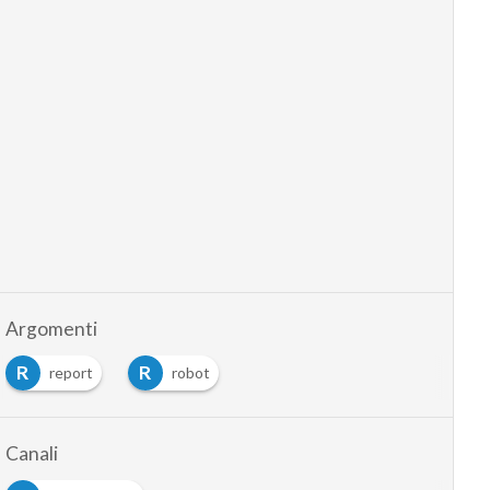
Argomenti
R
R
report
robot
Canali