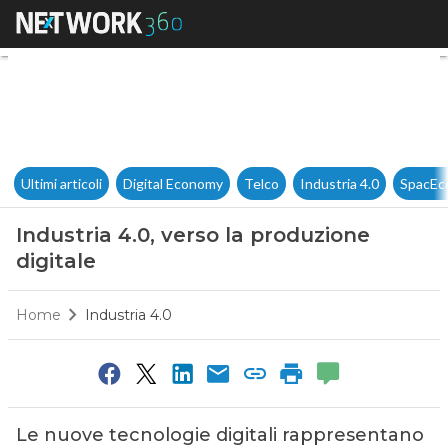
Industria 4.0, verso la produzi
Ultimi articoli
Digital Economy
Telco
Industria 4.0
SpacEc
Industria 4.0, verso la produzione
digitale
Home
Industria 4.0
Le nuove tecnologie digitali rappresentano