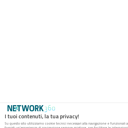
I tuoi contenuti, la tua privacy!
Su questo sito utilizziamo cookie tecnici necessari alla navigazione e funzionali a
fornirti un’esperienza di navigazione sempre migliore, per facilitare le interazioni