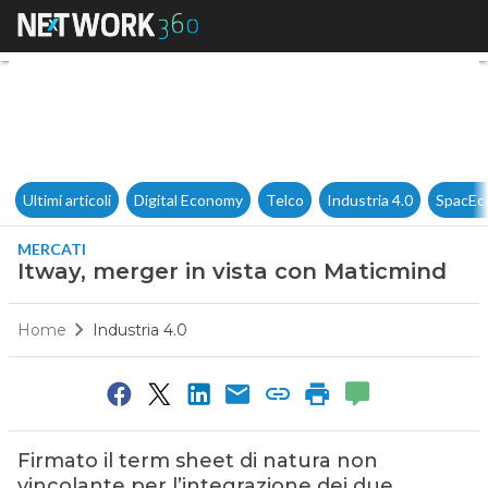
Itway, merger in vista con M
Ultimi articoli
Digital Economy
Telco
Industria 4.0
SpacEc
MERCATI
Itway, merger in vista con Maticmind
Home
Industria 4.0
Firmato il term sheet di natura non
vincolante per l’integrazione dei due