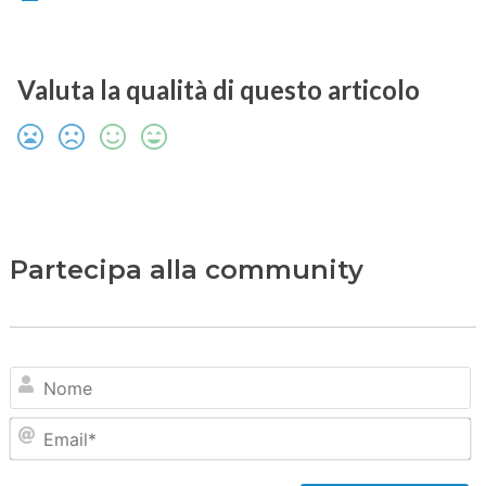
Valuta la qualità di questo articolo
Partecipa alla community
N
Em