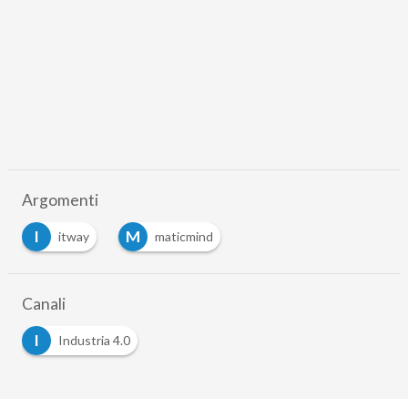
Argomenti
I
M
itway
maticmind
Canali
I
Industria 4.0