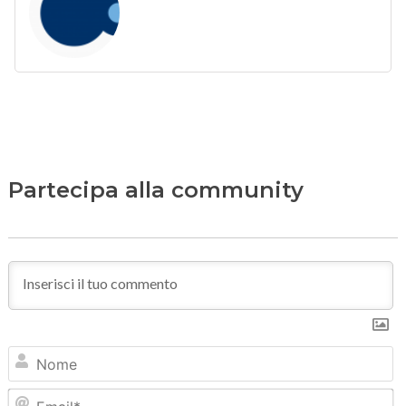
Partecipa alla community
N
Em