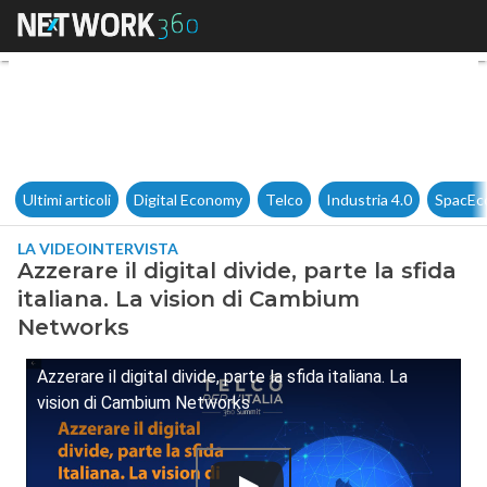
Azzerare il digital divide, pa
Ultimi articoli
Digital Economy
Telco
Industria 4.0
SpacEc
LA VIDEOINTERVISTA
Azzerare il digital divide, parte la sfida
italiana. La vision di Cambium
Networks
Azzerare il digital divide, parte la sfida italiana. La
vision di Cambium Networks