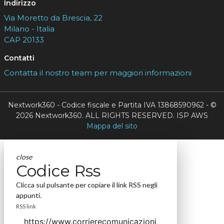
Indirizzo
Via Moretto da Brescia, 22
Milano - Italia
CAP 20133
Contatti
Contatta il nostro team per maggiori informazioni
Nextwork360 - Codice fiscale e Partita IVA 13868590962 - ©
2026 Nextwork360. ALL RIGHTS RESERVED. ISP AWS
Mappa del sito
close
Codice Rss
Clicca sul pulsante per copiare il link RSS negli
appunti.
RSS link