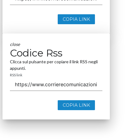
COPIA LINK
close
Codice Rss
Clicca sul pulsante per copiare il link RSS negli
appunti.
RSS link
COPIA LINK