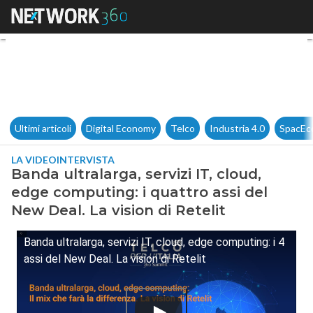
Banda ultralarga, servizi IT, c
Ultimi articoli
Digital Economy
Telco
Industria 4.0
SpacEc
LA VIDEOINTERVISTA
Banda ultralarga, servizi IT, cloud,
edge computing: i quattro assi del
New Deal. La vision di Retelit
Banda ultralarga, servizi IT, cloud, edge computing: i 4
assi del New Deal. La vision di Retelit