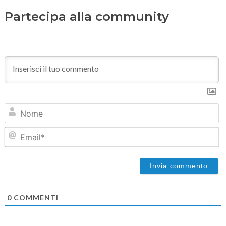
Partecipa alla community
N
Em
0
COMMENTI