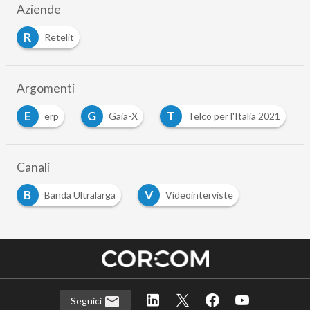
Aziende
R
Retelit
Argomenti
E
G
T
erp
Gaia-X
Telco per l'Italia 2021
Canali
B
V
Banda Ultralarga
Videointerviste
Seguici