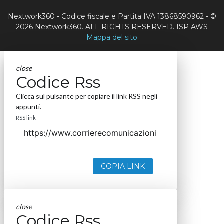
Nextwork360 - Codice fiscale e Partita IVA 13868590962 - ©
2026 Nextwork360. ALL RIGHTS RESERVED. ISP AWS
Mappa del sito
close
Codice Rss
Clicca sul pulsante per copiare il link RSS negli
appunti.
RSS link
COPIA LINK
close
Codice Rss