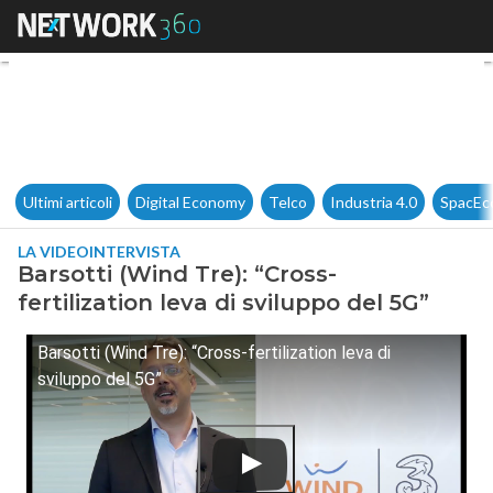
Barsotti (Wind Tre): “Cross-fer
Ultimi articoli
Digital Economy
Telco
Industria 4.0
SpacEc
LA VIDEOINTERVISTA
Barsotti (Wind Tre): “Cross-
fertilization leva di sviluppo del 5G”
Barsotti (Wind Tre): “Cross-fertilization leva di
sviluppo del 5G”