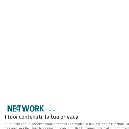
I tuoi contenuti, la tua privacy!
Su questo sito utilizziamo cookie tecnici necessari alla navigazione e funzionali 
migliore, per facilitare le interazioni con le nostre funzionalità social e per cons