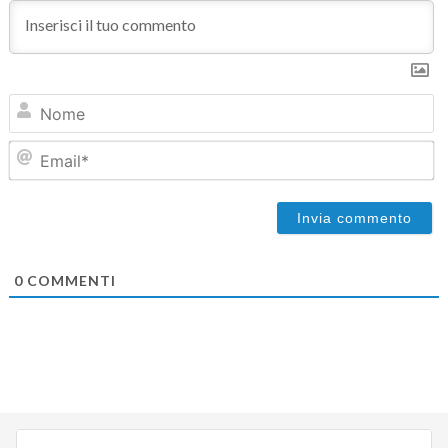
N
Em
0
COMMENTI