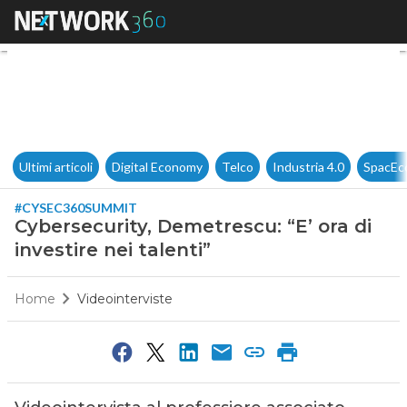
Cybersecurity, Demetrescu: “E’ 
Ultimi articoli
Digital Economy
Telco
Industria 4.0
SpacEc
#CYSEC360SUMMIT
Cybersecurity, Demetrescu: “E’ ora di
investire nei talenti”
Home
Videointerviste