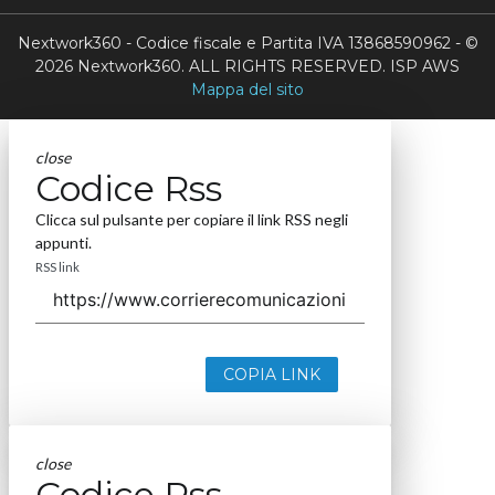
Nextwork360 - Codice fiscale e Partita IVA 13868590962 - ©
2026 Nextwork360. ALL RIGHTS RESERVED. ISP AWS
Mappa del sito
close
Codice Rss
Clicca sul pulsante per copiare il link RSS negli
appunti.
RSS link
COPIA LINK
close
Codice Rss