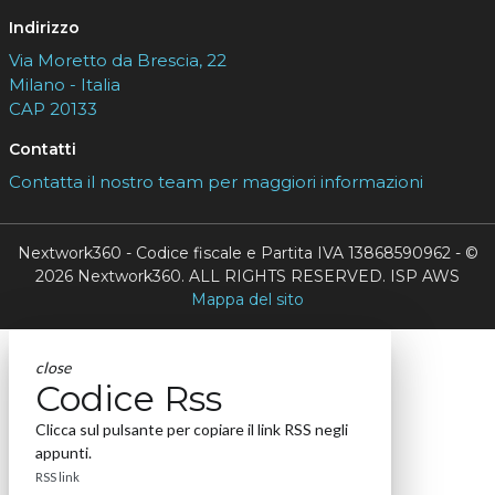
Indirizzo
Via Moretto da Brescia, 22
Milano - Italia
CAP 20133
Contatti
Contatta il nostro team per maggiori informazioni
Nextwork360 - Codice fiscale e Partita IVA 13868590962 - ©
2026 Nextwork360. ALL RIGHTS RESERVED. ISP AWS
Mappa del sito
close
Codice Rss
Clicca sul pulsante per copiare il link RSS negli
appunti.
RSS link