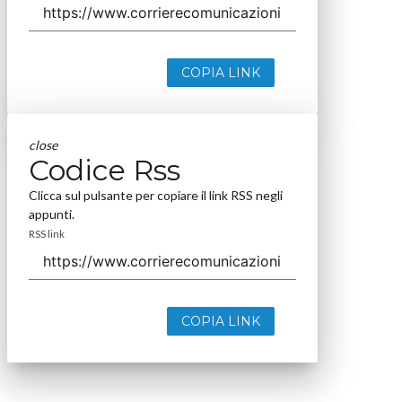
COPIA LINK
close
Codice Rss
Clicca sul pulsante per copiare il link RSS negli
appunti.
RSS link
COPIA LINK