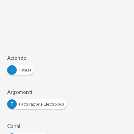
Aziende
I
Intesa
Argomenti
F
Fatturazione Elettronica
Canali