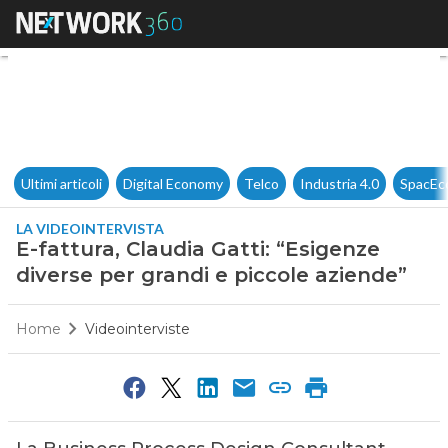
E-fattura, Claudia Gatti: “Esi
Ultimi articoli
Digital Economy
Telco
Industria 4.0
SpacEc
LA VIDEOINTERVISTA
E-fattura, Claudia Gatti: “Esigenze
diverse per grandi e piccole aziende”
Home
Videointerviste