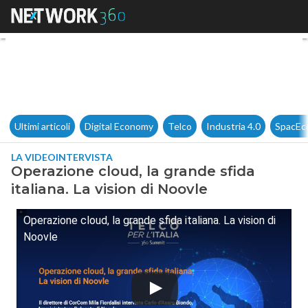
Operazione cloud, la grande sf
Ultimi articoli
Digital Economy
Telco
Industria 4.0
SpacEc
LA VIDEOINTERVISTA
Operazione cloud, la grande sfida
italiana. La vision di Noovle
Operazione cloud, la grande sfida italiana. La vision di
Noovle