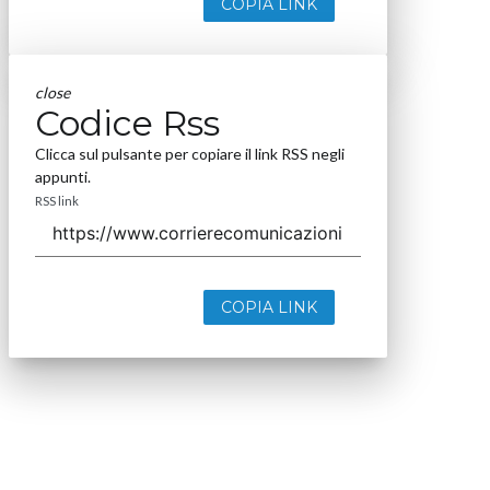
COPIA LINK
close
Codice Rss
Clicca sul pulsante per copiare il link RSS negli
appunti.
RSS link
COPIA LINK