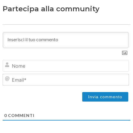
Partecipa alla community
N
Em
0
COMMENTI