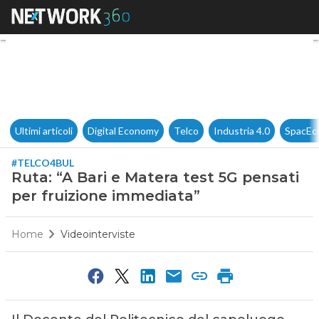
Ruta: “A Bari e Matera test 5
Ultimi articoli
Digital Economy
Telco
Industria 4.0
SpacEc
#TELCO4BUL
Ruta: “A Bari e Matera test 5G pensati
per fruizione immediata”
Home
Videointerviste