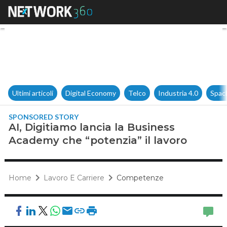
AI, Digitiamo lancia la Busin
Ultimi articoli
Digital Economy
Telco
Industria 4.0
Spac
SPONSORED STORY
AI, Digitiamo lancia la Business
Academy che “potenzia” il lavoro
Home
Lavoro E Carriere
Competenze