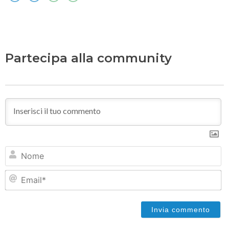
Partecipa alla community
N
Em