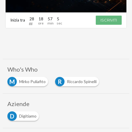
28
18
57
5
Inizia tra
ISCRIVITI
Who's Who
M
R
Mirko Puliafito
Riccardo Spinelli
Aziende
D
Digitiamo