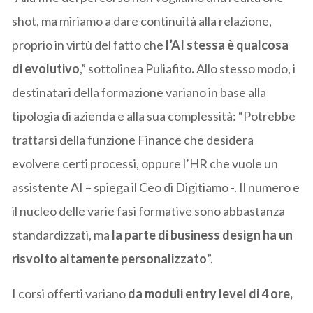
shot, ma miriamo a dare continuità alla relazione,
proprio in virtù del fatto che
l’AI stessa è qualcosa
di evolutivo
,” sottolinea Puliafito
.
Allo stesso modo, i
destinatari della formazione variano in base alla
tipologia di azienda e alla sua complessità: “Potrebbe
trattarsi della funzione Finance che desidera
evolvere certi processi, oppure l’HR che vuole un
assistente AI – spiega il Ceo di Digitiamo -. Il numero e
il nucleo delle varie fasi formative sono abbastanza
standardizzati, ma
la parte di business design ha un
risvolto altamente personalizzato
”.
I corsi offerti variano
da moduli
entry level di 4 ore,