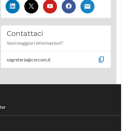
Contattaci
Vuoi maggiori informazioni?
content_copy
segreteria@corcom.it
ter