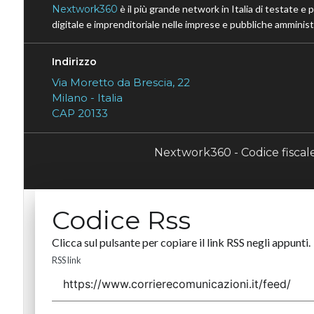
Nextwork360
è il più grande network in Italia di testate e 
digitale e imprenditoriale nelle imprese e pubbliche amministr
Indirizzo
Via Moretto da Brescia, 22
Milano - Italia
CAP 20133
Nextwork360 - Codice fisca
Codice Rss
Clicca sul pulsante per copiare il link RSS negli appunti.
RSS link