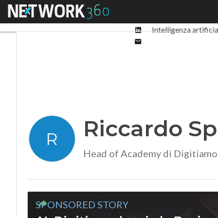
Facebook
Menu
Ultimi articoli
Digit
Twitter
Linkedin
Intelligenza artifici
Email
Riccardo Spi
R
Head of Academy di Digitiamo
SPONSORED STORY