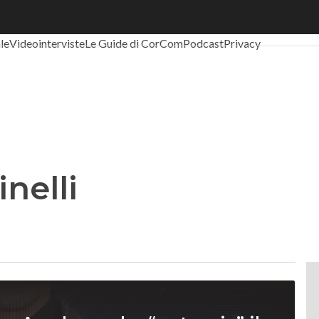
al Economy
Telco
Industria 4.0
SpacEconomy
PA Digitale
Green eco
ale
Videointerviste
Le Guide di CorCom
Podcast
Privacy
nelli