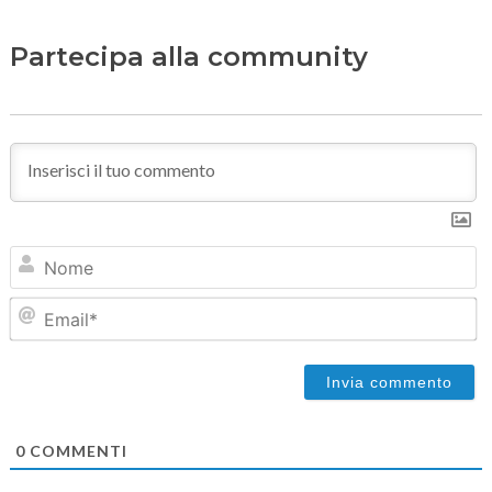
Partecipa alla community
N
Em
0
COMMENTI