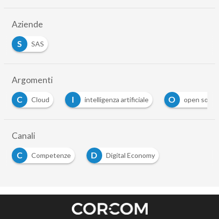
Aziende
S
SAS
Argomenti
C
I
O
Cloud
intelligenza artificiale
open sourc
Canali
C
D
Competenze
Digital Economy
…