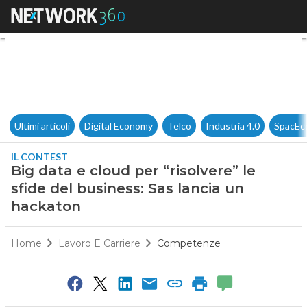
Big data e cloud per “risolver
Ultimi articoli
Digital Economy
Telco
Industria 4.0
SpacEc
IL CONTEST
Big data e cloud per “risolvere” le
sfide del business: Sas lancia un
hackaton
Home
Lavoro E Carriere
Competenze