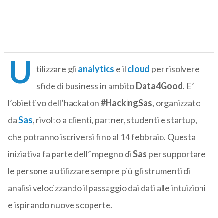
U
tilizzare gli
analytics
e il
cloud
per risolvere
sfide di business in ambito
Data4Good
. E’
l’obiettivo dell’hackaton
#HackingSas
, organizzato
da
Sas
, rivolto a clienti, partner, studenti e startup,
che potranno iscriversi fino al 14 febbraio. Questa
iniziativa fa parte dell’impegno di
Sas
per supportare
le persone a utilizzare sempre più gli strumenti di
analisi velocizzando il passaggio dai dati alle intuizioni
e ispirando nuove scoperte.