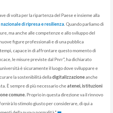
ve di volta per la ripartenza del Paese e insieme alla
nazionale di ripresa e resilienza
. Quando parliamo di
tture, ma anche alle competenze e allo sviluppo del
nuove figure professionali e di una pubblica
i tempi, capace in di affrontare questo momento di
icace, le misure previste dal Pnrr”, ha dichiarato
università è sicuramente il luogo dove sviluppare e
urare la sostenibilità della
digitalizzazione
anche
asta. È sempre di più necessario che
atenei, istituzioni
sione comune.
Proprio in questa direzione va il rinnovo
ornirà lo stimolo giusto per considerare, di qui a
amenti della nuova normalità.”