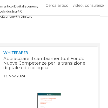
mi articoli
Digital Economy
co
Industria 4.0
acEconomy
PA Digitale
een economy
elligenza artificiale
eointerviste
Guide di CorCom
Podcast
vacy
WHITEPAPER
Abbracciare il cambiamento: il Fondo
Nuove Competenze per la transizione
digitale ed ecologica
11 Nov 2024