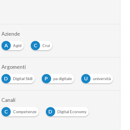
Aziende
A
C
Agid
Crui
Argomenti
D
P
U
Digital Skill
pa digitale
università
Canali
C
D
Competenze
Digital Economy