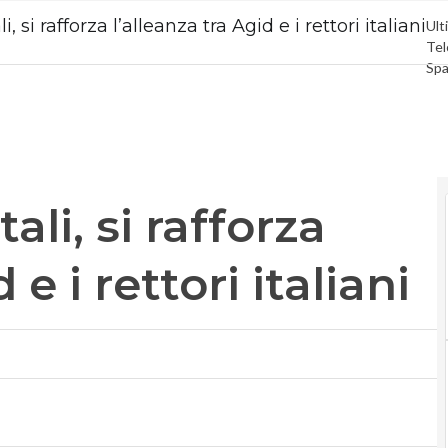
 si rafforza l’alleanza tra Agid e i rettori italiani
Ulti
Tel
Sp
Gr
Int
Vid
Le 
Pri
li, si rafforza
 e i rettori italiani