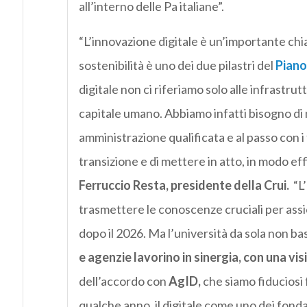
all’interno delle Pa italiane”.
“L’innovazione digitale è un’importante chia
sostenibilità è uno dei due pilastri del
Piano 
digitale non ci riferiamo solo alle infrastru
capitale umano. Abbiamo infatti bisogno di 
amministrazione qualificata e al passo con 
transizione e di mettere in atto, in modo eff
Ferruccio Resta, presidente della Crui.
“L’
trasmettere le conoscenze cruciali per assic
dopo il 2026. Ma l’università da sola non b
e agenzie lavorino in sinergia, con una vi
dell’accordo con
AgID,
che siamo fiduciosi f
qualche anno, il digitale come uno dei fond