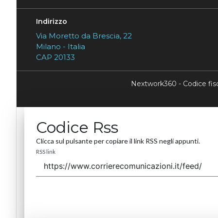
Indirizzo
Via Moretto da Brescia, 22
Milano - Italia
CAP 20133
Nextwork360 - Codice fi
Codice Rss
Clicca sul pulsante per copiare il link RSS negli appunti.
RSS link