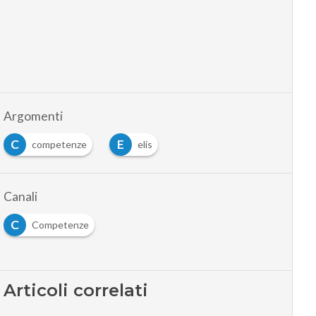
Argomenti
C
E
competenze
elis
Canali
C
Competenze
Articoli correlati