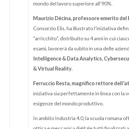
mondo del lavoro superiore all’90%.
Maurizio Dècina, professore emerito del 
Consorzio Elis, ha illustrato l’iniziativa defi
“arricchito”, distribuito su 4 anni in cui ci
esami, lavorerà da subito in una delle azien
Intelligence & Data Analytics, Cybersecur
& Virtual Reality
.
Ferruccio Resta, magnifico rettore dell’
iniziativa sia perfettamente in linea con la
esigenze del mondo produttivo.
In ambito Industria 4.0, la scuola romana offr
ottica e meccanica digitale tutti finalizzati