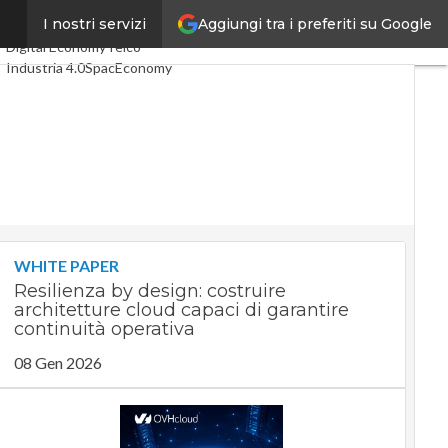
Aggiungi tra i preferiti su Google
”
I nostri servizi
Ultimi articoli
Digital Economy
Telco
Industria 4.0
SpacEconomy
PA Digitale
Green economy
Intelligenza artificiale
Videointerviste
Le Guide di CorCom
Podcast
Privacy
WHITE PAPER
Resilienza by design: costruire
architetture cloud capaci di garantire
continuità operativa
08 Gen 2026