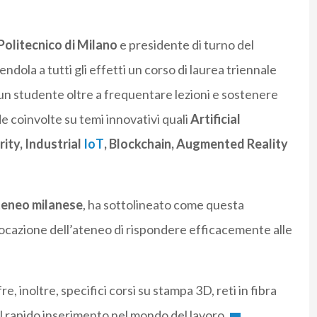
Politecnico di Milano
e presidente di turno del
nendola a tutti gli effetti un corso di laurea triennale
ascun studente oltre a frequentare lezioni e sostenere
de coinvolte su temi innovativi quali
Artificial
ity, Industrial
IoT
, Blockchain, Augmented Reality
ateneo milanese
, ha sottolineato come questa
 vocazione dell’ateneo di rispondere efficacemente alle
e, inoltre, specifici corsi su stampa 3D, reti in fibra
 al rapido inserimento nel mondo del lavoro.