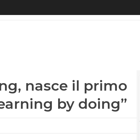
, nasce il primo corso di laurea “learning by doing
ng, nasce il primo
learning by doing”