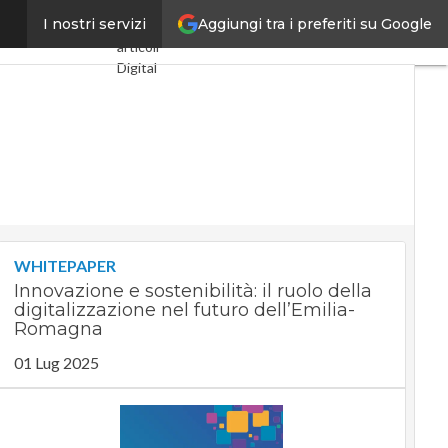
Aggiungi tra i preferiti su Google
za e analytics
I nostri servizi
Ultimi
articoli
Digital
Economy
Telco
Industria
4.0
SpacEconomy
PA
Digitale
Green
economy
WHITEPAPER
Intelligenza
Innovazione e sostenibilità: il ruolo della
artificiale
digitalizzazione nel futuro dell’Emilia-
Videointerviste
Romagna
Le Guide
01 Lug 2025
di
CorCom
Podcast
Privacy