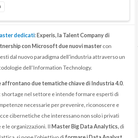
i
aster dedicati
: Experis, la Talent Company di
rtnership con Microsoft due nuovi master
con
iesti dal nuovo paradigma dell’industria attraverso un
etodologie dell’Information Technology.
e affrontano due tematiche chiave di Industria 4.0
.
t shortage nel settore e intende formare esperti di
ompetenze necessarie per prevenire, riconoscere e
cce cibernetiche che interessano non solo i privati
e le organizzazioni. Il
Master Big Data Analytics,
di
ttica, si pone l’obiettivo di
formare i Data Analyst