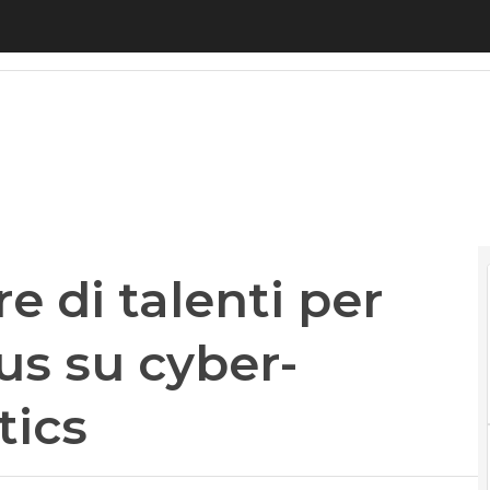
di talenti per Industria 4.0, focus su cyber-sicurez
e di talenti per
cus su cyber-
tics