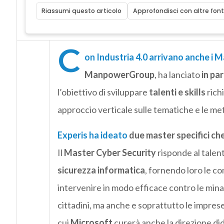
Riassumi questo articolo
Approfondisci con altre font
C
on Industria 4.0 arrivano anche i M
ManpowerGroup
, ha lanciato
in pa
l’obiettivo di sviluppare
talenti e skills
rich
approccio verticale sulle tematiche e le m
Experis
ha ideato
due master specifici ch
Il
Master Cyber Security
risponde al talen
sicurezza informatica
, fornendo loro le c
intervenire in modo efficace contro le mina
cittadini, ma anche e soprattutto le imprese 
cui
Microsoft
curerà anche la direzione dida