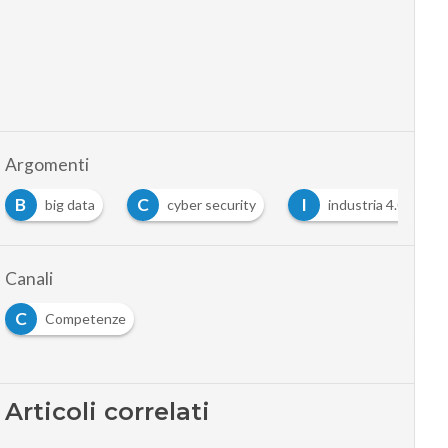
Argomenti
B
C
I
big data
cyber security
industria 4.0
Canali
C
Competenze
Articoli correlati