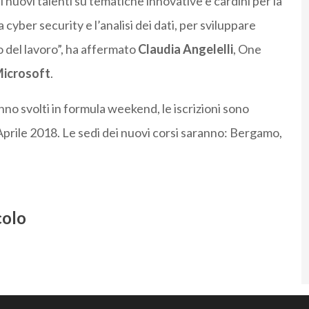
 nuovi talenti su tematiche innovative e cardini per la
 cyber security e l’analisi dei dati, per sviluppare
 del lavoro”, ha affermato
Claudia Angelelli
, One
icrosoft
.
nno svolti in formula weekend, le iscrizioni sono
r Aprile 2018. Le sedi dei nuovi corsi saranno: Bergamo,
colo