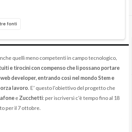
re fonti
 anche quelli meno competenti in campo tecnologico,
tuiti e tirocini con compenso che li possano portare
er web developer, entrando così nel mondo Stem e
 forza lavoro
. E’ questo l’obiettivo del progetto che
dafone
e
Zucchetti
: per iscriversi c’è tempo fino al 18
o per il 7 ottobre.