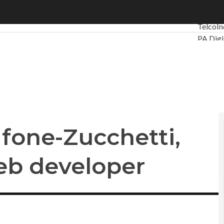
e-Zucchetti, via ai corsi per web developer
Ultimi a
Telco
In
PA Digi
Intellig
Videoin
Le Gui
Privacy
fone-Zucchetti,
web developer