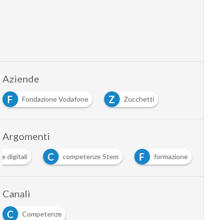
Aziende
F
Z
Fondazione Vodafone
Zucchetti
Argomenti
C
F
 digitali
competenze Stem
formazione
Canali
C
Competenze