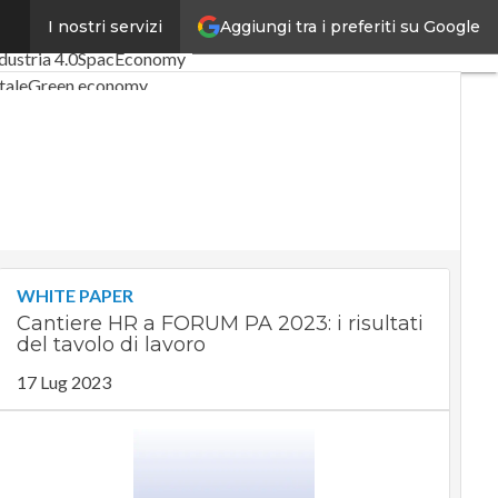
Aggiungi tra i preferiti su Google
I nostri servizi
rticoli
Digital Economy
dustria 4.0
SpacEconomy
tale
Green economy
enza artificiale
terviste
de di CorCom
Podcast
WHITE PAPER
Cantiere HR a FORUM PA 2023: i risultati
del tavolo di lavoro
17 Lug 2023