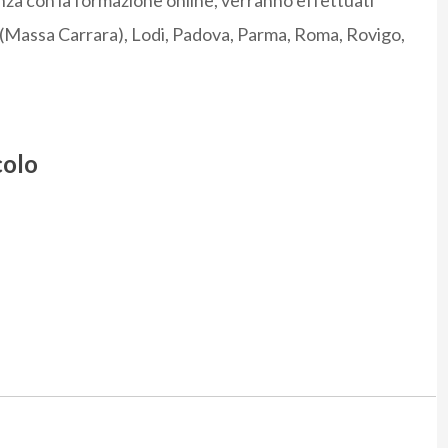
anza con la formazione online, verranno effettuati
a (Massa Carrara), Lodi, Padova, Parma, Roma, Rovigo,
colo