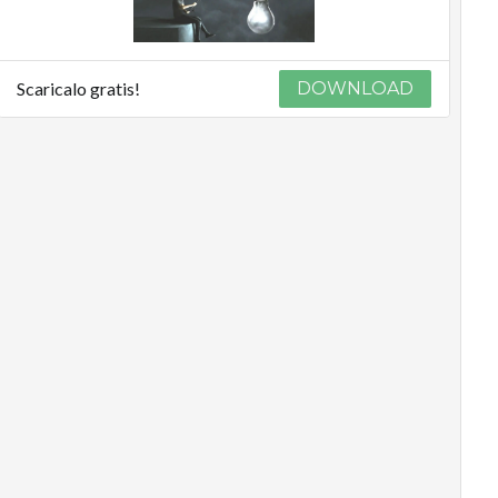
Scaricalo gratis!
DOWNLOAD