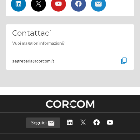
Contattaci
Vuoi maggiori informazioni?
content_copy
segreteria@corcom.it
Seguici