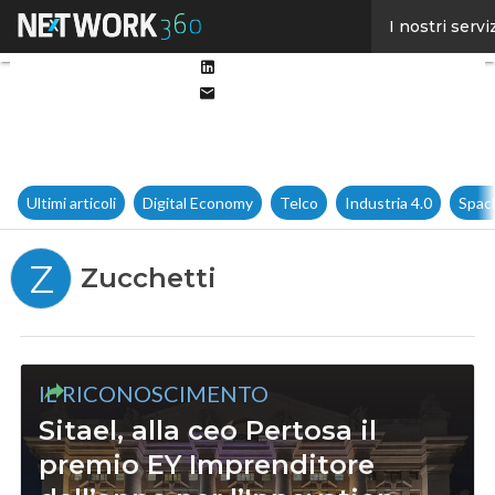
Facebook
I nostri servi
Twitter
Linkedin
Email
Ultimi articoli
Digital Economy
Telco
Industria 4.0
Spac
Z
Zucchetti
IL RICONOSCIMENTO
Sitael, alla ceo Pertosa il
premio EY Imprenditore