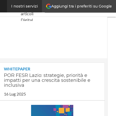
Aggiungi tra i preferiti su Google
i crescita
I nostri servizi
Ultimi
articoli
Digital
Economy
Telco
Industria 4.0
SpacEconomy
PA Digitale
Green
economy
WHITEPAPER
Intelligenza
POR FESR Lazio: strategie, priorità e
artificiale
impatti per una crescita sostenibile e
Videointerviste
inclusiva
Le Guide di
16 Lug 2025
CorCom
Podcast
Privacy