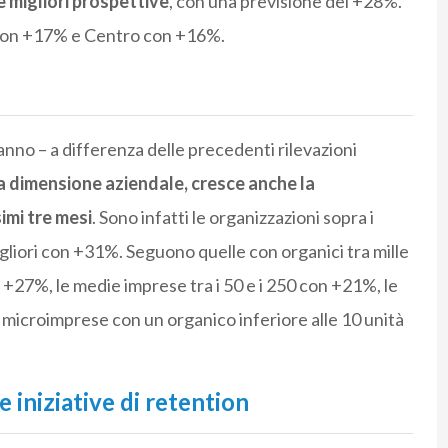
e migliori prospettive
, con una previsione del +28%.
 con +17% e Centro con +16%.
’anno – a differenza delle precedenti rilevazioni
la dimensione aziendale, cresce anche la
imi tre mesi
. Sono infatti le organizzazioni sopra i
gliori con +31%. Seguono quelle con organici tra mille
 +27%, le medie imprese tra i 50 e i 250 con +21%, le
e microimprese con un organico inferiore alle 10 unità
 iniziative di retention