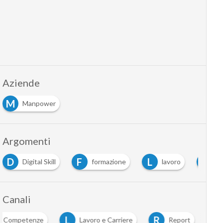
Aziende
M
Manpower
Argomenti
D
F
L
M
Digital Skill
formazione
lavoro
me
Canali
L
R
Competenze
Lavoro e Carriere
Report