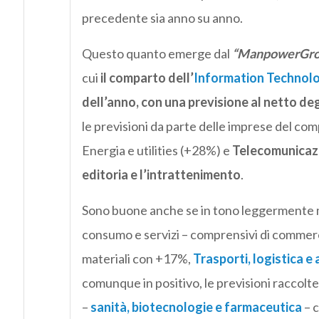
precedente sia anno su anno.
Questo quanto emerge dal
“ManpowerGrou
cui
il comparto dell’
Information Technol
dell’anno, con una previsione al netto de
le previsioni da parte delle imprese del co
Energia e utilities (+28%) e
Telecomunicazio
editoria e l’intrattenimento
.
Sono buone anche se in tono leggermente min
consumo e servizi – comprensivi di commerci
materiali con +17%,
Trasporti, logistica 
comunque in positivo, le previsioni raccolte
–
sanità, biotecnologie e farmaceutica
– c