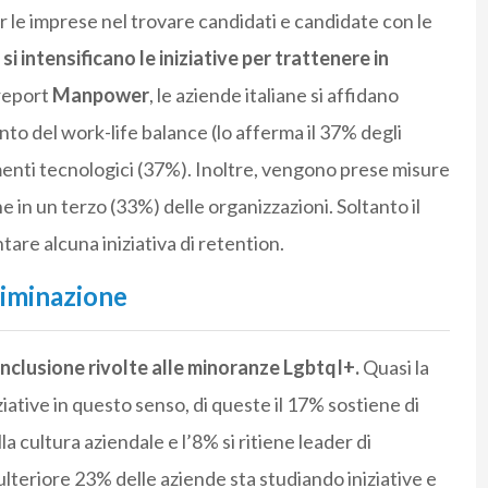
r le imprese nel trovare candidati e candidate con le
,
si intensificano le iniziative per trattenere in
 report
Manpower
, le aziende italiane si affidano
nto del work-life balance (lo afferma il 37% degli
menti tecnologici (37%). Inoltre, vengono prese misure
ne in un terzo (33%) delle organizzazioni. Soltanto il
re alcuna iniziativa di retention.
riminazione
 inclusione rivolte alle minoranze LgbtqI+.
Quasi la
iative in questo senso, di queste il 17% sostiene di
 cultura aziendale e l’8% si ritiene leader di
ulteriore 23% delle aziende sta studiando iniziative e