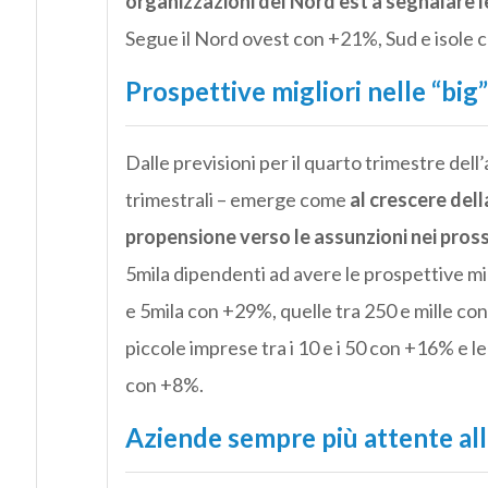
organizzazioni del Nord est a segnalare l
Segue il Nord ovest con +21%, Sud e isole
Prospettive migliori nelle “big”
Dalle previsioni per il quarto trimestre dell
trimestrali – emerge come
al crescere del
propensione verso le assunzioni nei pross
5mila dipendenti ad avere le prospettive mi
e 5mila con +29%, quelle tra 250 e mille con
piccole imprese tra i 10 e i 50 con +16% e l
con +8%.
Aziende sempre più attente alle