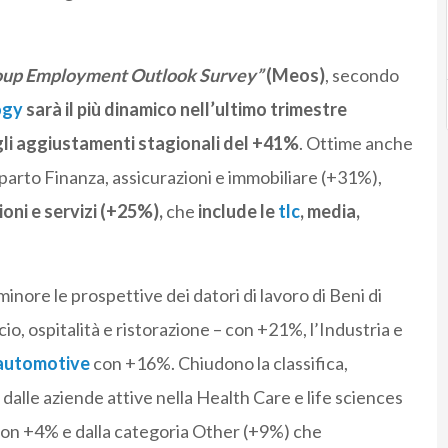
p Employment Outlook Survey”
(Meos)
, secondo
ogy
sarà il più dinamico nell’ultimo trimestre
gli aggiustamenti stagionali del +41%
. Ottime anche
mparto Finanza, assicurazioni e immobiliare (+31%),
ni e servizi (+25%),
che
include le
tlc
, media,
ore le prospettive dei datori di lavoro di Beni di
o, ospitalità e ristorazione – con +21%, l’Industria e
e automotive
con +16%. Chiudono la classifica,
 dalle aziende attive nella Health Care e life sciences
on +4% e dalla categoria Other (+9%) che