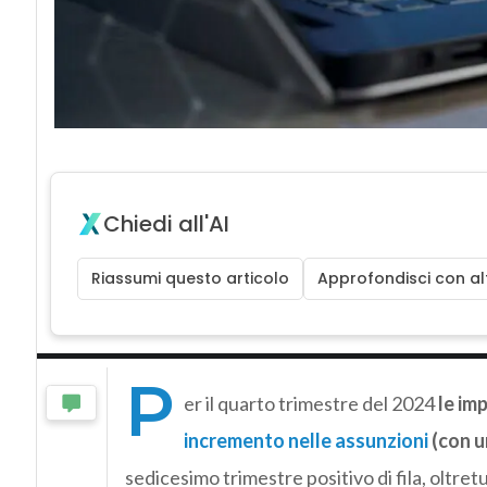
Chiedi all'AI
Riassumi questo articolo
Approfondisci con alt
P
er il quarto trimestre del 2024
le im
incremento nelle assunzioni
(con 
sedicesimo trimestre positivo di fila, oltre