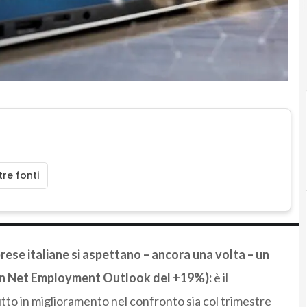
re fonti
prese italiane si aspettano – ancora una volta – un
un Net Employment Outlook del +19%):
è il
tutto in miglioramento nel confronto sia col trimestre