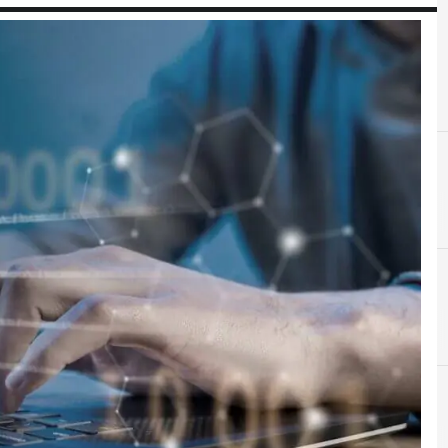
C
competenze
C