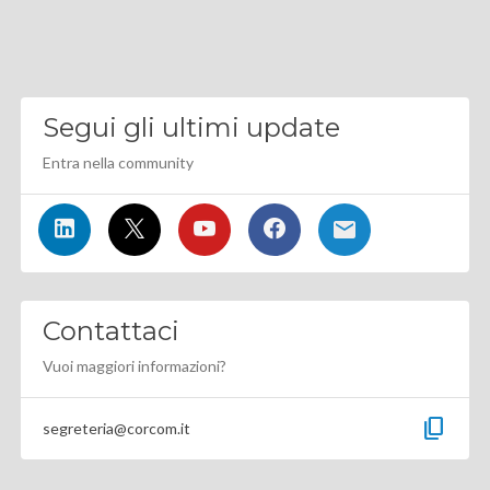
Segui gli ultimi update
Entra nella community
Contattaci
Vuoi maggiori informazioni?
content_copy
segreteria@corcom.it