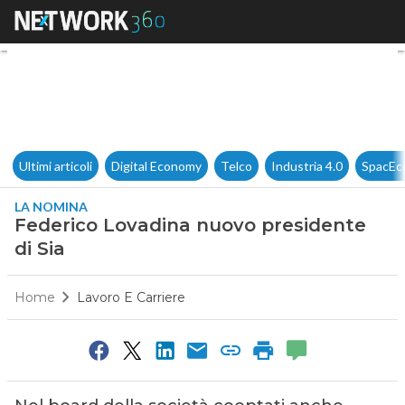
Federico Lovadina nuovo pres
Ultimi articoli
Digital Economy
Telco
Industria 4.0
SpacEc
LA NOMINA
Federico Lovadina nuovo presidente
di Sia
Home
Lavoro E Carriere