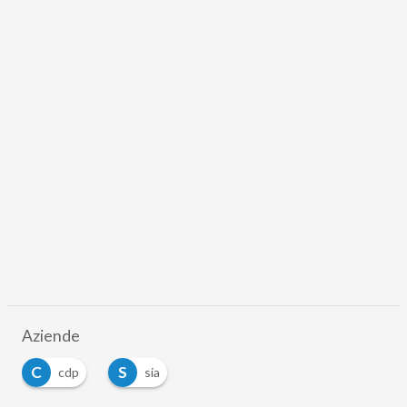
Aziende
C
S
cdp
sia