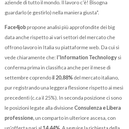
aziende di tutto il mondo. Il lavoro c’è! Bisogna
guardarlo (e gestirlo) nella maniera giusta”.
Face4job
propone analisi più approfondite dei big
data anche rispetto ai vari settori del mercato che
offrono lavoro in Italia su piattaforme web. Da cui si
vede chiaramente che:
l’Information Technology
si
conferma prima in classifica anche per il mese di
settembre coprendo
il 20,88%
del mercato italiano,
pur registrando una leggera flessione rispetto ai mesi
precedenti (c.ca il 25%). In seconda posizione ci sono
le posizioni legate alla divisione
Consulenza e Libera
professione,
un comparto in ulteriore ascesa, con
un’offerta pari al
14,44%.
A seguire la richiesta della