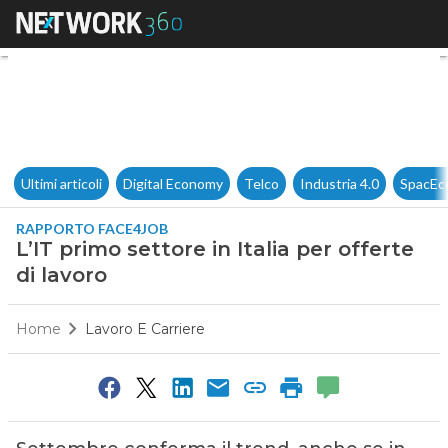
L’IT primo settore in Italia per
Ultimi articoli
Digital Economy
Telco
Industria 4.0
SpacEc
RAPPORTO FACE4JOB
L’IT primo settore in Italia per offerte
di lavoro
Home
Lavoro E Carriere