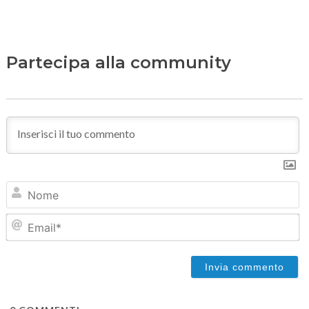
Partecipa alla community
N
Em