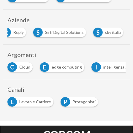
Aziende
R
S
S
Reply
Sirti Digital Solutions
sky italia
Argomenti
E
I
I
edge computing
intelligenza artificiale
…
Canali
L
P
Lavoro e Carriere
Protagonisti