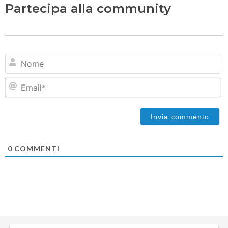
Partecipa alla community
N
Em
0
COMMENTI