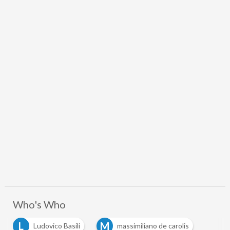
Who's Who
L
M
Ludovico Basili
massimiliano de carolis