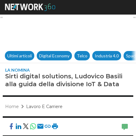
Sirti digital solutions, Ludovic
Ultimi articoli
Digital Economy
Telco
Industria 4.0
Spac
LA NOMINA
Sirti digital solutions, Ludovico Basili
alla guida della divisione IoT & Data
Home
Lavoro E Carriere