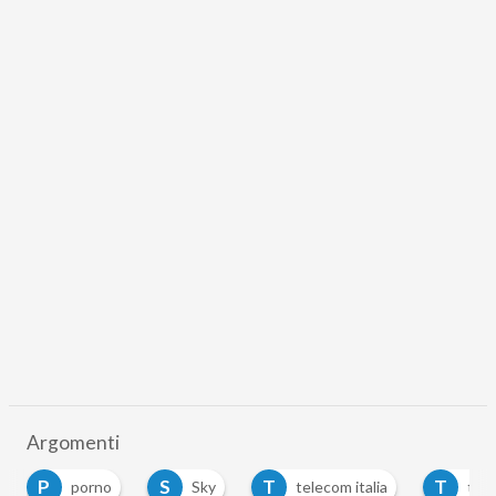
Argomenti
P
S
T
T
porno
Sky
telecom italia
tlc