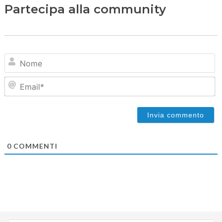
Partecipa alla community
N
Em
0
COMMENTI