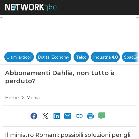
Abbonamenti Dahlia, non tut
Ultimi articoli
Digital Economy
Telco
Industria 4.0
SpacEc
Abbonamenti Dahlia, non tutto è
perduto?
Home
Media
Il ministro Romani: possibili soluzioni per gli