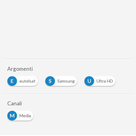
Argomenti
E
S
U
eutelsat
Samsung
Ultra HD
Canali
M
Media