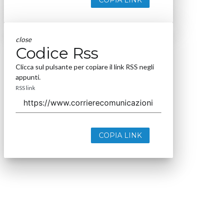
COPIA LINK
close
Codice Rss
Clicca sul pulsante per copiare il link RSS negli
appunti.
RSS link
COPIA LINK