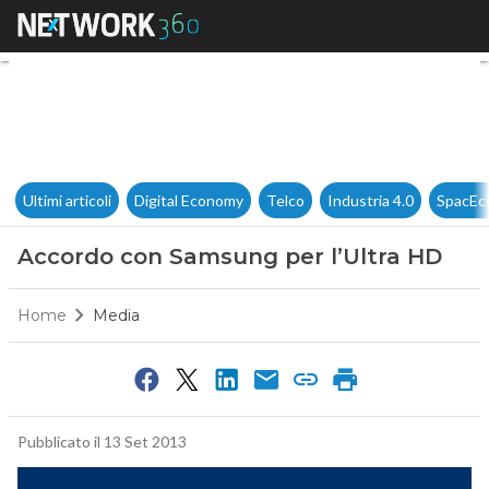
Accordo con Samsung per l’U
Ultimi articoli
Digital Economy
Telco
Industria 4.0
SpacEc
Accordo con Samsung per l’Ultra HD
Home
Media
Pubblicato il 13 Set 2013