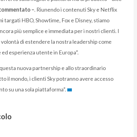
 commentato –
. Riunendo i contenuti Sky e Netflix
mmi targati HBO, Showtime, Fox e Disney, stiamo
ora più semplice e immediata per i nostri clienti. I
a volontà di estendere la nostra leadership come
ne ed esperienza utente in Europa”.
 questa nuova partnership e allo straordinario
utto il mondo, i clienti Sky potranno avere accesso
ento su una sola piattaforma”.
colo