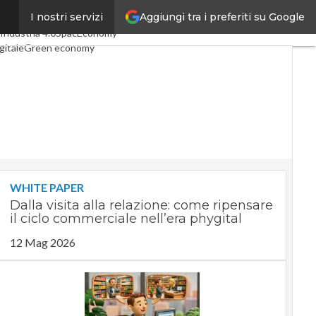
Aggiungi tra i preferiti su Google
I nostri servizi
 articoli
Digital Economy
Industria 4.0
SpacEconomy
gitale
Green economy
igenza artificiale
interviste
ide di CorCom
Podcast
cy
WHITE PAPER
Dalla visita alla relazione: come ripensare
il ciclo commerciale nell’era phygital
12 Mag 2026