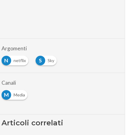
Argomenti
N
S
netflix
Sky
Canali
M
Media
Articoli correlati