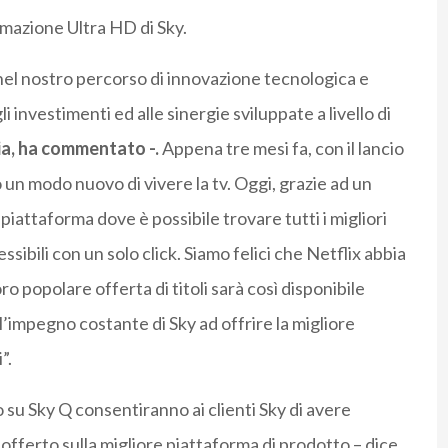
mazione Ultra HD di Sky.
 nel nostro percorso di innovazione tecnologica e
 investimenti ed alle sinergie sviluppate a livello di
ia, ha commentato -.
Appena tre mesi fa, con il lancio
 un modo nuovo di vivere la tv. Oggi, grazie ad un
iattaforma dove è possibile trovare tutti i migliori
ibili con un solo click. Siamo felici che Netflix abbia
o popolare offerta di titoli sarà così disponibile
’impegno costante di Sky ad offrire la migliore
”.
o su Sky Q consentiranno ai clienti Sky di avere
offerto sulla migliore piattaforma di prodotto – dice