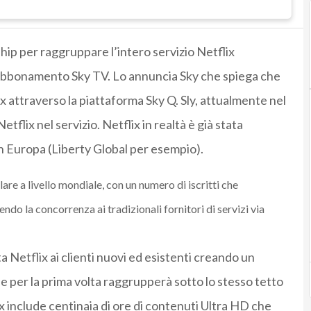
ip per raggruppare l’intero servizio Netflix
 abbonamento Sky TV. Lo annuncia Sky che spiega che
lix attraverso la piattaforma Sky Q. Sly, attualmente nel
tflix nel servizio. Netflix in realtà è già stata
in Europa (Liberty Global per esempio).
lare a livello mondiale, con un numero di iscritti che
ndo la concorrenza ai tradizionali fornitori di servizi via
ta Netflix ai clienti nuovi ed esistenti creando un
 per la prima volta raggrupperà sotto lo stesso tetto
lix include centinaia di ore di contenuti Ultra HD che