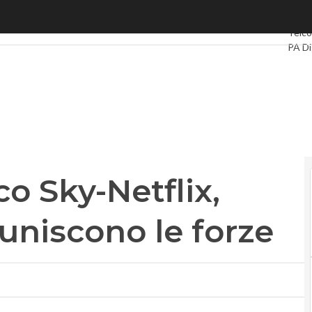
Sky-Netflix, satellite e online uniscono le forze
Ultimi
Telco
PA Di
Intell
Video
Le Gu
Priva
o Sky-Netflix,
 uniscono le forze