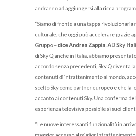
andranno ad aggiungersi alla ricca program
“Siamo di fronte a una tappa rivoluzionaria
culturale, che oggi può accelerare grazie agli
Gruppo –
dice Andrea Zappia, AD Sky Ital
di Sky Q anche in Italia, abbiamo presentato
accordo senza precedenti, Sky Q diventa la p
contenuti di intrattenimento al mondo, access
scelto Sky come partner europeo e che la lor
accanto ai contenuti Sky. Una conferma dell
esperienza televisiva possibile ai suoi clienti
“Le nuove interessanti funzionalità in arriv
maggior accesso al miglior intrattenimento 