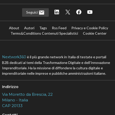
Scaricalo gratis!
DOWNLOAD