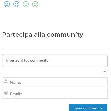
Partecipa alla community
N
Em