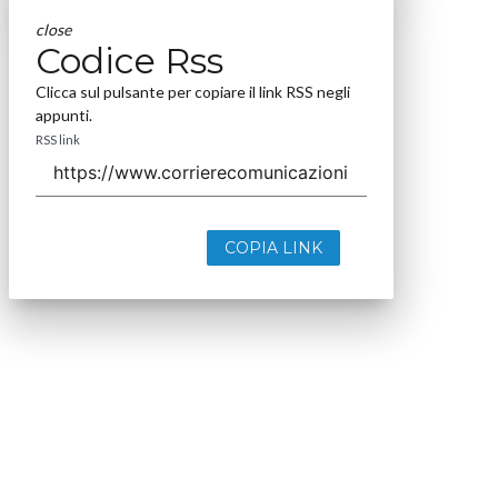
Seguici
About
Autori
Tags
Rss Feed
Privacy e Cookie Policy
Terms&Conditions Contenuti Specialistici
Cookie Center
Nextwork360
è il più grande network in Italia di testate e portali
B2B dedicati ai temi della Trasformazione Digitale e dell’Innovazione
Imprenditoriale. Ha la missione di diffondere la cultura digitale e
imprenditoriale nelle imprese e pubbliche amministrazioni italiane.
Indirizzo