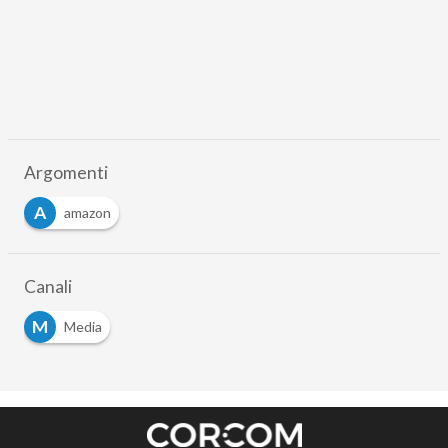
Scaricalo gratis!
DOWNLOAD
WHITEPAPER
Digital Infrastructure Report 2024: i CIO in
prima linea sulle tematiche sostenibili
26 Nov 2024