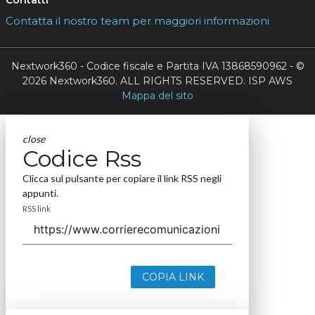
Argomenti
A
amazon
Canali
M
Media