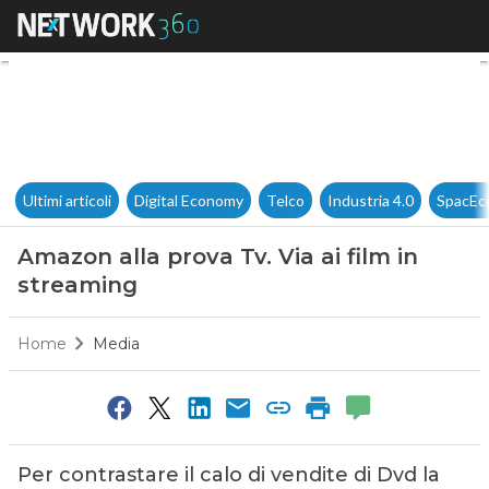
Amazon alla prova Tv. Via ai 
Ultimi articoli
Digital Economy
Telco
Industria 4.0
SpacEc
Amazon alla prova Tv. Via ai film in
streaming
Home
Media
Per contrastare il calo di vendite di Dvd la