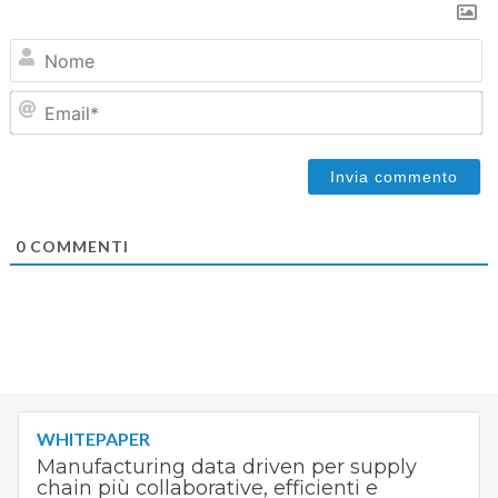
N
Em
0
COMMENTI
WHITEPAPER
Manufacturing data driven per supply
chain più collaborative, efficienti e