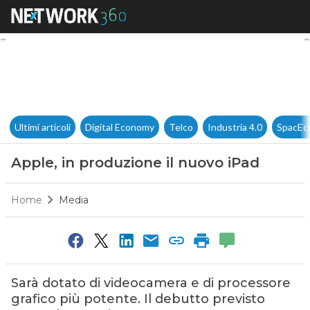
Apple, in produzione il nuovo
Ultimi articoli
Digital Economy
Telco
Industria 4.0
SpacEc
Apple, in produzione il nuovo iPad
Home
Media
Sarà dotato di videocamera e di processore
grafico più potente. Il debutto previsto