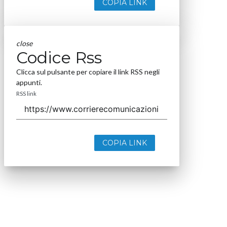
COPIA LINK
close
Codice Rss
Clicca sul pulsante per copiare il link RSS negli
appunti.
RSS link
COPIA LINK