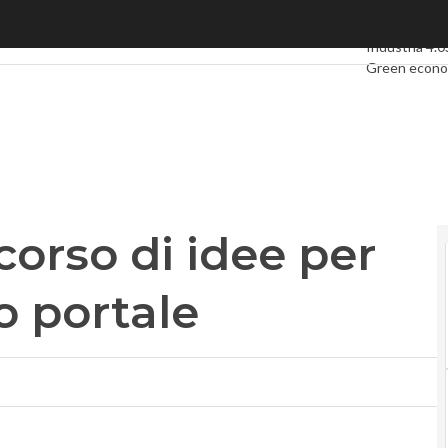
rso di idee per realizzare il nuovo portale
Ultimi articoli
Industria 4.0
Green econ
Videointervi
Podcast
Priv
corso di idee per
o portale