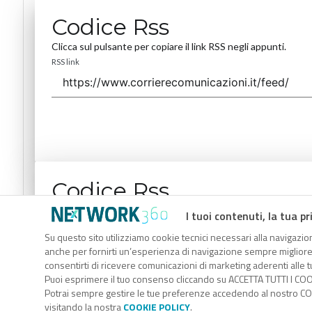
Codice Rss
Clicca sul pulsante per copiare il link RSS negli appunti.
RSS link
Codice Rss
Clicca sul pulsante per copiare il link RSS negli appunti.
I tuoi contenuti, la tua pr
RSS link
Su questo sito utilizziamo cookie tecnici necessari alla navigazion
anche per fornirti un’esperienza di navigazione sempre migliore, p
consentirti di ricevere comunicazioni di marketing aderenti alle tu
Puoi esprimere il tuo consenso cliccando su ACCETTA TUTTI I COO
Potrai sempre gestire le tue preferenze accedendo al nostro COO
visitando la nostra
COOKIE POLICY
.