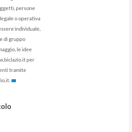
soggetti, persone
 legale o operativa
essere individuale,
 e di gruppo
 maggio, le idee
.biclazio.it per
enti tramite
o.it.
colo