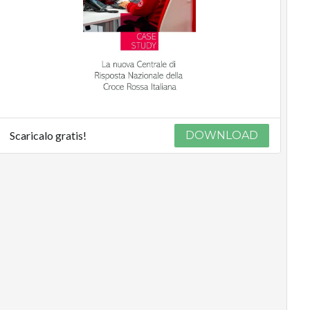
Scaricalo gratis!
DOWNLOAD