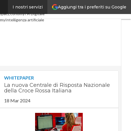
Aggiungi tra i preferiti su Google
I nostri servizi
Digital Economy
Telco
SpacEconomy
PA Digitale
omy
Intelligenza artificiale
ste
Le Guide di CorCom
acy
WHITEPAPER
La nuova Centrale di Risposta Nazionale
della Croce Rossa Italiana
18 Mar 2024