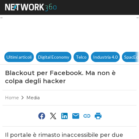
Blackout per Facebook. Ma no
Ultimi articoli
Digital Economy
Telco
Industria 4.0
SpacEc
Blackout per Facebook. Ma non è
colpa degli hacker
Home
Media
Il portale è rimasto inaccessibile per due