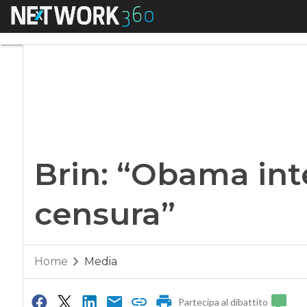
Menu
Brin: “Obama inter
Brin: “Obama int
censura”
Home
Media
Partecipa al dibattito