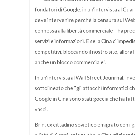
fondatori di Google, in un'intervista al Gu
deve intervenire perchè la censura sul We
connessa alla libertà commerciale – ha prec
servizi e informazioni. E se la Cina ci impedi
competitivi, bloccando il nostro sito, allora
anche un blocco commerciale".
In un'intervista al Wall Street Jounrnal, inv
sottolineato che "gli attacchi informatici c
Google in Cina sono stati goccia che ha fatt
vaso''.
Brin, ex cittadino sovietico emigrato con i g