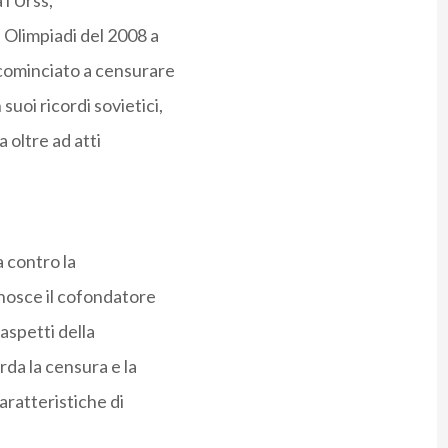
 l'Urss,
 Olimpiadi del 2008 a
icominciato a censurare
uoi ricordi sovietici,
a oltre ad atti
a contro la
onosce il cofondatore
aspetti della
rda la censura e la
aratteristiche di