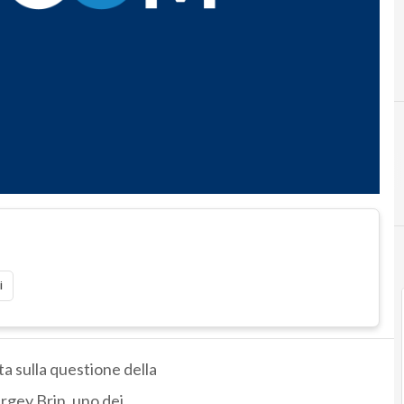
i
a sulla questione della
rgey Brin, uno dei