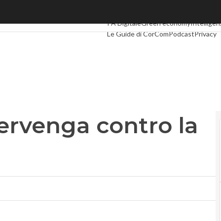
venga contro la censura”
Ultimi articoli
Digital Economy
Telco
In
PA Digitale
Green economy
Intelligenz
Le Guide di CorCom
Podcast
Privacy
ervenga contro la