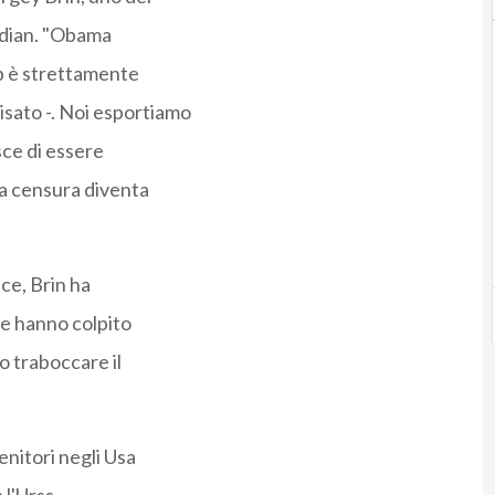
ardian. "Obama
b è strettamente
isato -. Noi esportiamo
sce di essere
 la censura diventa
ece, Brin ha
he hanno colpito
o traboccare il
enitori negli Usa