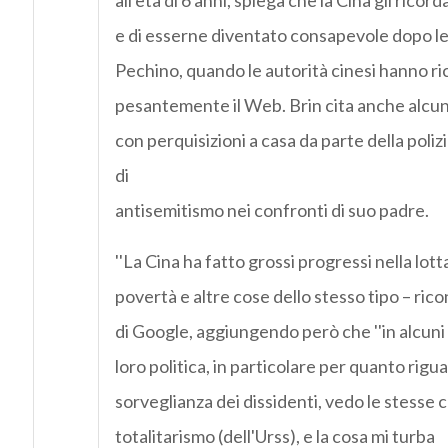
all'età di 6 anni, spiega che la Cina gli ricorda
e di esserne diventato consapevole dopo le
Pechino, quando le autorità cinesi hanno r
pesantemente il Web. Brin cita anche alcun s
con perquisizioni a casa da parte della polizi
di
antisemitismo nei confronti di suo padre.
''La Cina ha fatto grossi progressi nella lott
povertà e altre cose dello stesso tipo – ric
di Google, aggiungendo però che ''in alcuni 
loro politica, in particolare per quanto rigua
sorveglianza dei dissidenti, vedo le stesse c
totalitarismo (dell'Urss), e la cosa mi turba