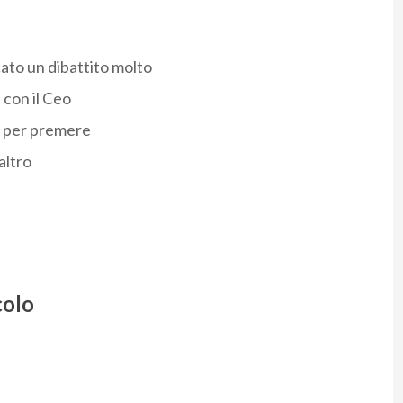
cato un dibattito molto
 con il Ceo
a per premere
altro
colo