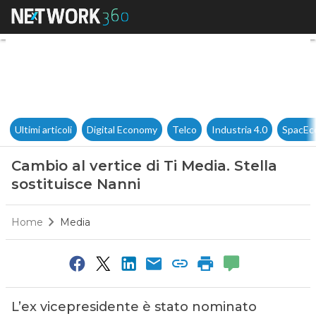
Cambio al vertice di Ti Media.
Ultimi articoli
Digital Economy
Telco
Industria 4.0
SpacEc
Cambio al vertice di Ti Media. Stella
sostituisce Nanni
Home
Media
L’ex vicepresidente è stato nominato