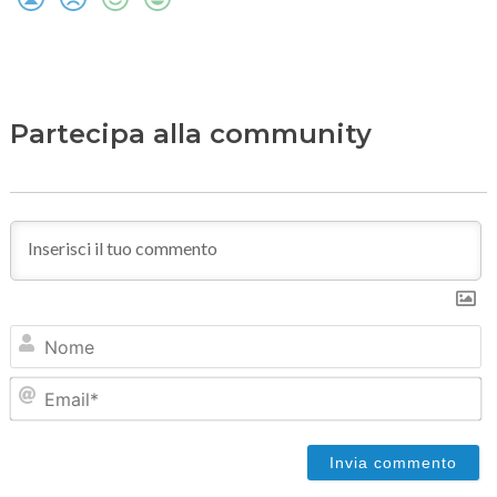
Partecipa alla community
N
Em