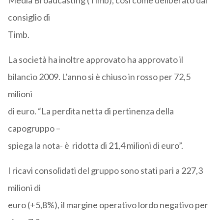
Media Broadcasting (Timb), così come deliberato dal
consiglio di
Timb.
La società ha inoltre approvato ha approvato il
bilancio 2009. L’anno si è chiuso in rosso per 72,5
milioni
di euro. “La perdita netta di pertinenza della
capogruppo –
spiega la nota- è ridotta di 21,4 milioni di euro”.
I ricavi consolidati del gruppo sono stati pari a 227,3
milioni di
euro (+5,8%), il margine operativo lordo negativo per