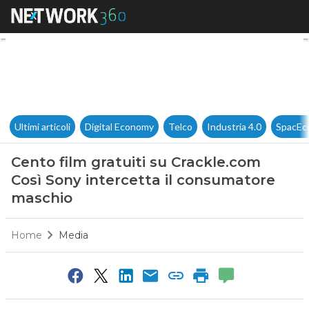
Cento film gratuiti su Crackl
Ultimi articoli
Digital Economy
Telco
Industria 4.0
SpacEc
Cento film gratuiti su Crackle.com
Così Sony intercetta il consumatore
maschio
Home
Media