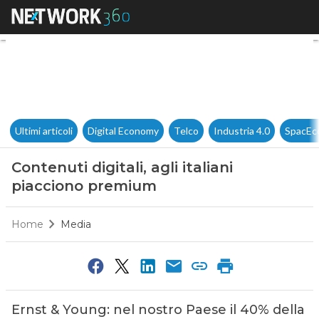
Contenuti digitali, agli itali
Ultimi articoli
Digital Economy
Telco
Industria 4.0
SpacEc
Contenuti digitali, agli italiani
piacciono premium
Home
Media
Ernst & Young: nel nostro Paese il 40% della