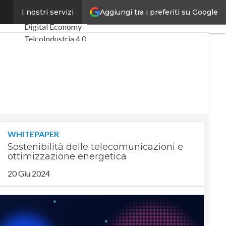
Aggiungi tra i preferiti su Google
 e IoT
I nostri servizi
Ultimi articoli
Digital Economy
Telco
Industria 4.0
SpacEconomy
PA Digitale
Green economy
Intelligenza
artificiale
Videointerviste
Le Guide di
WHITEPAPER
CorCom
Sostenibilità delle telecomunicazioni e
Podcast
Privacy
ottimizzazione energetica
20 Giu 2024