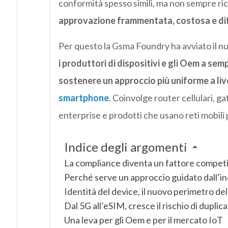
conformità spesso simili, ma non sempre ri
approvazione frammentata, costosa e dif
Per questo la Gsma Foundry ha avviato il n
i produttori di dispositivi e gli Oem a semp
sostenere un approccio più uniforme a liv
smartphone
. Coinvolge router cellulari, ga
enterprise e prodotti che usano reti mobili pe
Indice degli argomenti
La compliance diventa un fattore competi
Perché serve un approccio guidato dall’in
Identità del device, il nuovo perimetro del
Dal 5G all’eSIM, cresce il rischio di duplica
Una leva per gli Oem e per il mercato IoT