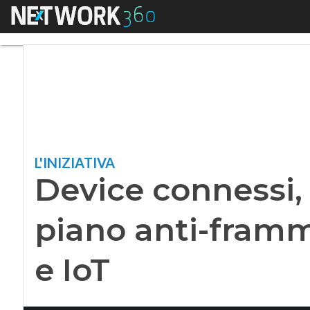
Menu
Device connessi, l
L'INIZIATIVA
Device connessi, 
piano anti-fram
e IoT