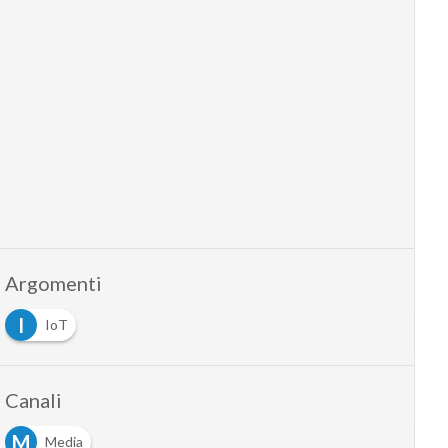
Argomenti
I
IoT
Canali
M
Media