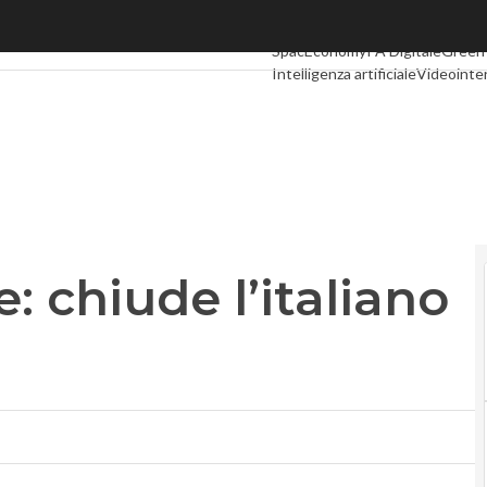
chiude l’italiano DdlFantasy
Ultimi articoli
Digital Economy
Te
SpacEconomy
PA Digitale
Green
Intelligenza artificiale
Videointe
Podcast
Privacy
: chiude l’italiano