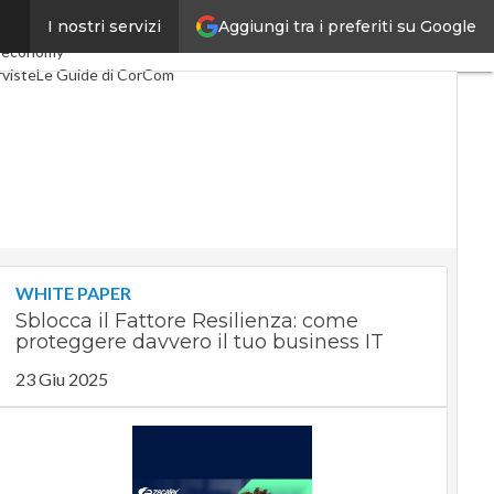
Aggiungi tra i preferiti su Google
I nostri servizi
lco
Industria 4.0
 economy
rviste
Le Guide di CorCom
WHITE PAPER
Sblocca il Fattore Resilienza: come
proteggere davvero il tuo business IT
23 Giu 2025