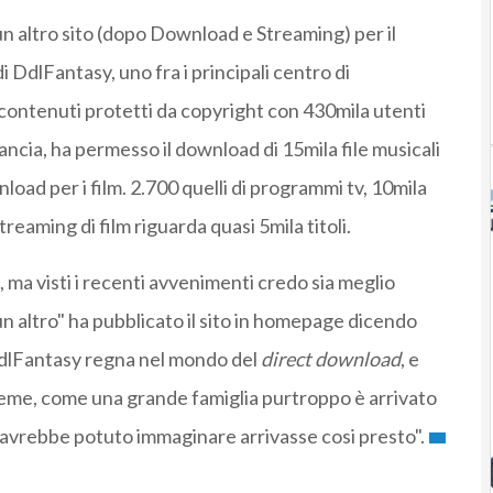
n altro sito (dopo Download e Streaming) per il
i DdlFantasy, uno fra i principali centro di
ontenuti protetti da copyright con 430mila utenti
rancia, ha permesso il download di 15mila file musicali
nload per i film. 2.700 quelli di programmi tv, 10mila
reaming di film riguarda quasi 5mila titoli.
 ma visti i recenti avvenimenti credo sia meglio
n altro" ha pubblicato il sito in homepage dicendo
 DdlFantasy regna nel mondo del
direct download
, e
eme, come una grande famiglia purtroppo è arrivato
vrebbe potuto immaginare arrivasse cosi presto".