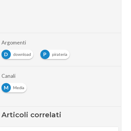
Argomenti
D
P
download
pirateria
Canali
M
Media
Articoli correlati