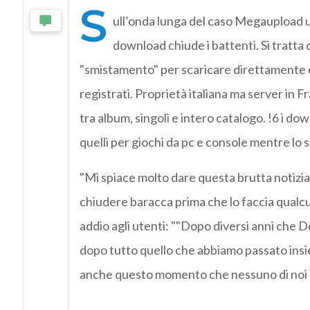
S
ull’onda lunga del caso Megaupload u
download chiude i battenti. Si tratta d
"smistamento" per scaricare direttamente c
registrati. Proprietà italiana ma server in F
tra album, singoli e intero catalogo. !6 i dow
quelli per giochi da pc e console mentre lo st
"Mi spiace molto dare questa brutta notizia,
chiudere baracca prima che lo faccia qualcu
addio agli utenti: ""Dopo diversi anni che
dopo tutto quello che abbiamo passato insi
anche questo momento che nessuno di noi a