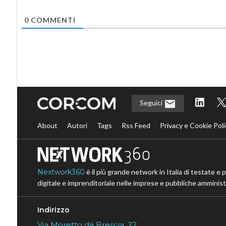
0
COMMENTI
Seguici
About
Autori
Tags
Rss Feed
Privacy e Cookie Poli
Nextwork360
è il più grande network in Italia di testate e 
digitale e imprenditoriale nelle imprese e pubbliche amministr
Indirizzo
Via Moretto da Brescia, 22