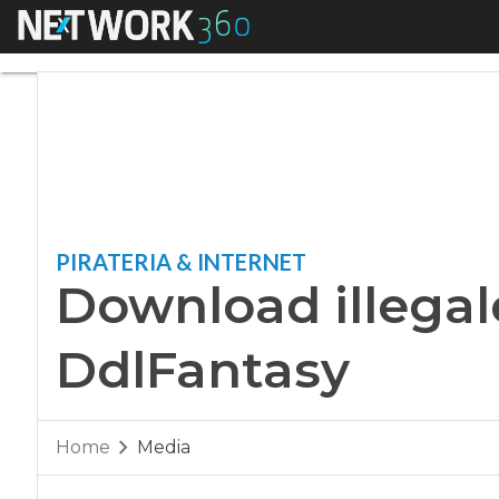
Menu
Download illegale: 
PIRATERIA & INTERNET
Download illegale
DdlFantasy
Home
Media