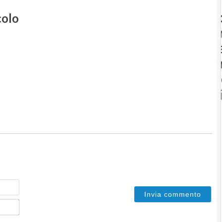
colo
Nome
Email*