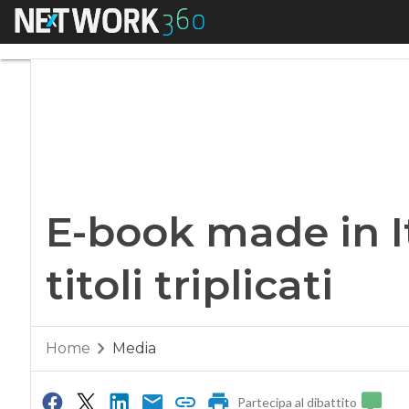
Menu
E-book made in Italy
E-book made in I
titoli triplicati
Home
Media
Partecipa al dibattito