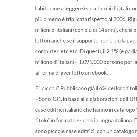
l'abitudine a leggere) su schermi digitali co
più o meno è triplicata rispetto al 2006. Rig
milioni di italiani (con più di 14 anni), che s
lettori anche se il supporto non è più la pagi
computer, etc etc. Di questi, il 2,1% (e parli
milione di italiani – 1.091.000 persone per l
afferma di aver letto un ebook.
E i piccoli? Pubblicano già il 6% dei loro tit
– Sono 131, in base alle elaborazioni dell’Uffi
case editrici italiane che hanno in catalogo
titolo" in formato e-book in lingua italiana. 
sono piccole case editrici, con un catalogo 