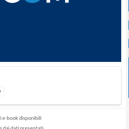
i
di e-book disponibili
 dai dati presentati