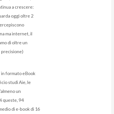
ntinua a crescere:
uarda oggi oltre 2
i percepiscono
na ma internet, il
amo di oltre un
a precisione)
oli in formato eBook
cio studi Aie, le
 "almeno un
Di queste, 94
medio di e-book di 16