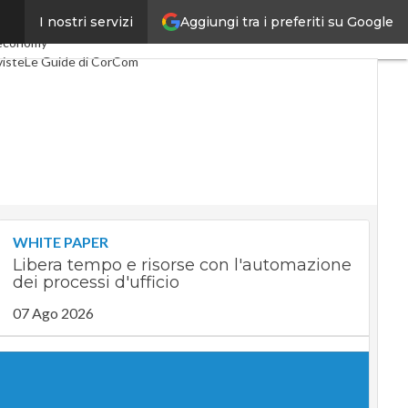
Aggiungi tra i preferiti su Google
I nostri servizi
co
Industria 4.0
economy
viste
Le Guide di CorCom
WHITE PAPER
Libera tempo e risorse con l'automazione
dei processi d'ufficio
07 Ago 2026