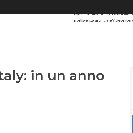
: in un anno titoli triplicati
Ultimi articoli
Digital Economy
Tel
SpacEconomy
PA Digitale
Green 
Intelligenza artificiale
Videointer
Podcast
Privacy
taly: in un anno