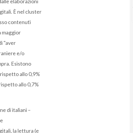
lle elaborazioni
tali. È nel cluster
pesso contenuti
la maggior
i "aver
raniere e/o
ompra. Esistono
rispetto allo 0,9%
 rispetto allo 0,7%
e di italiani –
ie
ali, la lettura (e