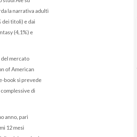
o studi Aie su
da la narrativa adulti
dei titoli) e dai
fantasy (4,1%) e
1% del mercato
ion of American
i e-book si prevede
 complessive di
mo anno, pari
timi 12 mesi