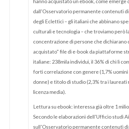
hanno acquistato un ebook, come emerge da
dall’Osservatorio permanente contenuti digi
degli Eclettici – gli italiani che abbinano s
culturali e tecnologia – che troviamo però 
concentrazione di persone che dichiarano d
acquistato" file di e-book da piattaforme st
italiane: 238mila individui, il 36% di chi li c
forti correlazione con genere (1,7% uomini 
donne) e titolo di studio (2,3% tra i laureati
licenza media).
Lettura su ebook: interessa già oltre 1 milion
Secondo le elaborazioni dell’Ufficio studi A
sull’Osservatorio permanente contenuti digit