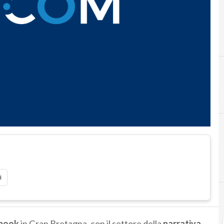
i
book
in Gran Bretagna, con il settore della
narrativa