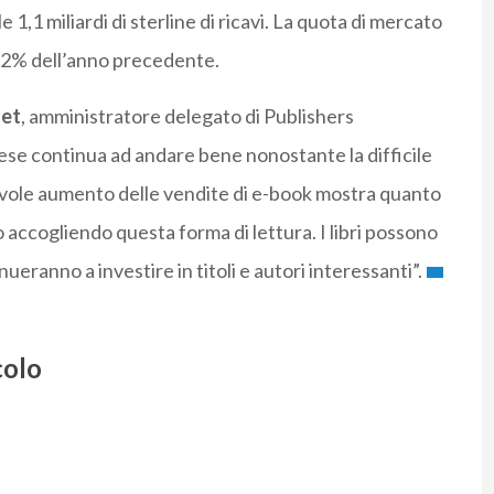
1,1 miliardi di sterline di ricavi. La quota di mercato
7,2% dell’anno precedente.
let
, amministratore delegato di Publishers
lese continua ad andare bene nonostante la difficile
tevole aumento delle vendite di e-book mostra quanto
o accogliendo questa forma di lettura. I libri possono
inueranno a investire in titoli e autori interessanti”.
colo