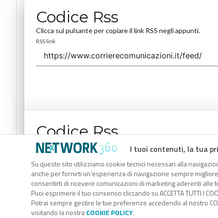
Codice Rss
Clicca sul pulsante per copiare il link RSS negli appunti.
RSS link
Codice Rss
Clicca sul pulsante per copiare il link RSS negli appunti.
I tuoi contenuti, la tua pr
RSS link
Su questo sito utilizziamo cookie tecnici necessari alla navigazion
anche per fornirti un’esperienza di navigazione sempre migliore, p
consentirti di ricevere comunicazioni di marketing aderenti alle tu
Puoi esprimere il tuo consenso cliccando su ACCETTA TUTTI I COO
Potrai sempre gestire le tue preferenze accedendo al nostro COO
visitando la nostra
COOKIE POLICY
.