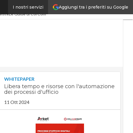
Aggiungi tra i preferiti su Google
I nostri servizi
SpacEconomy
PA Digitale
viste
Le Guide di CorCom
WHITEPAPER
Libera tempo e risorse con l'automazione
dei processi d'ufficio
11 Ott 2024