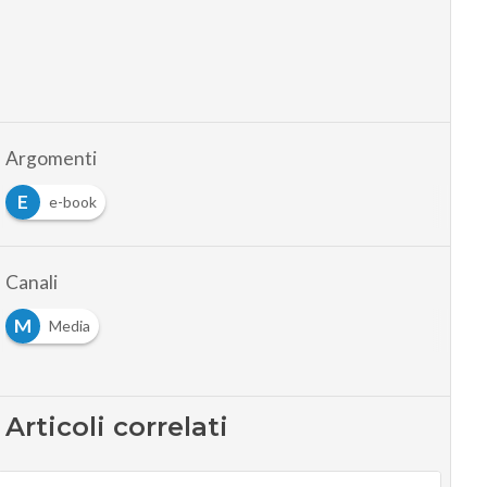
Argomenti
E
e-book
Canali
M
Media
Articoli correlati