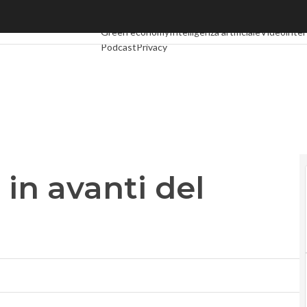
n avanti del 188%
Ultimi articoli
Digital Economy
Telco
Industria 4.0
Green economy
Intelligenza artificiale
Videointer
Podcast
Privacy
 in avanti del