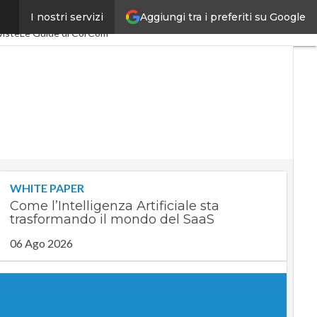
Aggiungi tra i preferiti su Google
I nostri servizi
pacEconomy
PA Digitale
viste
Le Guide di CorCom
WHITE PAPER
Come l’Intelligenza Artificiale sta
trasformando il mondo del SaaS
06 Ago 2026