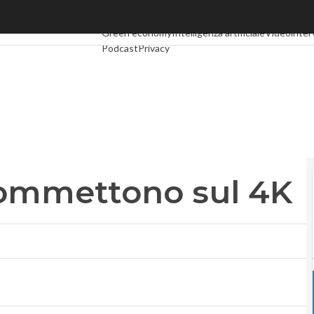
ommettono sul 4K
Ultimi articoli
Digital Economy
Telco
Industria 4.0
S
Green economy
Intelligenza artificiale
Videointer
Podcast
Privacy
commettono sul 4K