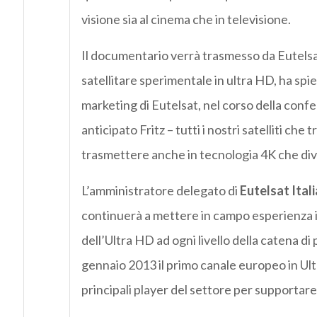
visione sia al cinema che in televisione.
Il documentario verrà trasmesso da Eutelsa
satellitare sperimentale in ultra HD, ha sp
marketing di Eutelsat, nel corso della conf
anticipato Fritz – tutti i nostri satelliti che
trasmettere anche in tecnologia 4K che diven
L’amministratore delegato di
Eutelsat Itali
continuerà a mettere in campo esperienza in
dell’Ultra HD ad ogni livello della catena d
gennaio 2013 il primo canale europeo in Ultr
principali player del settore per supportare 