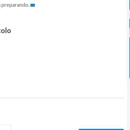
ta preparando.
colo
Nome