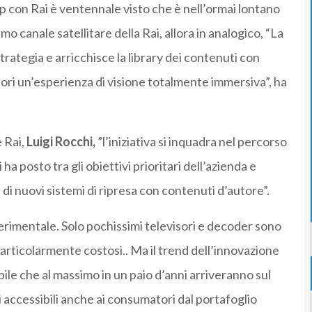
p con Rai è ventennale visto che è nell’ormai lontano
 canale satellitare della Rai, allora in analogico, “La
trategia e arricchisce la library dei contenuti con
ori un’esperienza di visione totalmente immersiva”, ha
 Rai,
Luigi Rocchi,
”l’iniziativa si inquadra nel percorso
ha posto tra gli obiettivi prioritari dell’azienda e
 di nuovi sistemi di ripresa con contenuti d’autore”.
erimentale. Solo pochissimi televisori e decoder sono
 particolarmente costosi.. Ma il trend dell’innovazione
ile che al massimo in un paio d’anni arriveranno sul
i accessibili anche ai consumatori dal portafoglio