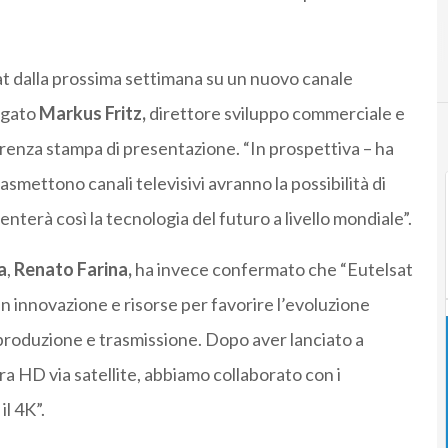
t dalla prossima settimana su un nuovo canale
iegato
Markus Fritz,
direttore sviluppo commerciale e
erenza stampa di presentazione. “In prospettiva – ha
 trasmettono canali televisivi avranno la possibilità di
terà così la tecnologia del futuro a livello mondiale”.
a
,
Renato Farina,
ha invece confermato che “Eutelsat
 innovazione e risorse per favorire l’evoluzione
i produzione e trasmissione. Dopo aver lanciato a
a HD via satellite, abbiamo collaborato con i
il 4K”.