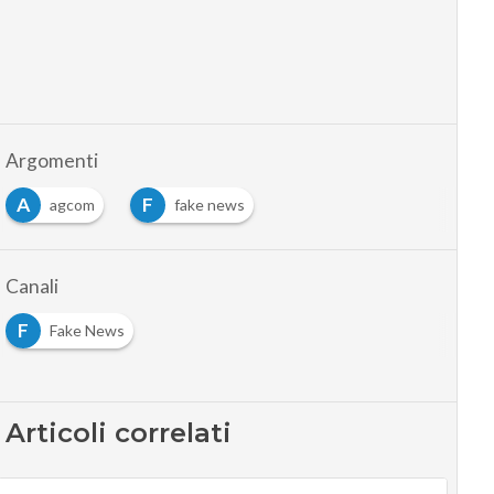
Argomenti
A
F
agcom
fake news
Canali
F
Fake News
Articoli correlati