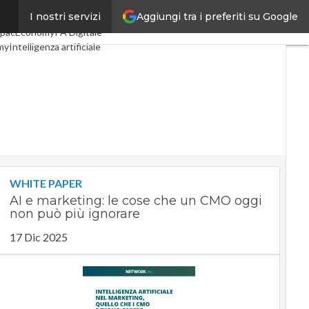
Aggiungi tra i preferiti su Google
I nostri servizi
Digital Economy
Telco
pacEconomy
PA Digitale
my
Intelligenza artificiale
te
Le Guide di CorCom
cy
WHITE PAPER
AI e marketing: le cose che un CMO oggi
non può più ignorare
17 Dic 2025