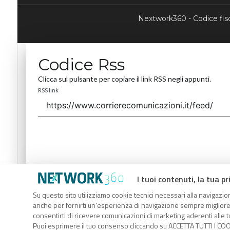
Nextwork360 - Codice fi
Codice Rss
Clicca sul pulsante per copiare il link RSS negli appunti.
RSS link
I tuoi contenuti, la tua pr
Codice Rss
Su questo sito utilizziamo cookie tecnici necessari alla navigazion
Clicca sul pulsante per copiare il link RSS negli appunti.
anche per fornirti un’esperienza di navigazione sempre migliore, p
RSS link
consentirti di ricevere comunicazioni di marketing aderenti alle tu
Puoi esprimere il tuo consenso cliccando su ACCETTA TUTTI I COO