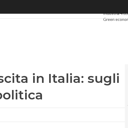
a in Italia: sugli scudi cronaca e politica
Ultimi articoli
Industria 4.0
S
Green econo
Videointervis
Podcast
Priva
ita in Italia: sugli
olitica