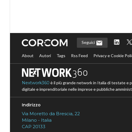
Seguici
About
Autori
Tags
Rss Feed
Privacy e Cookie Poli
Nextwork360
è il più grande network in Italia di testate e 
digitale e imprenditoriale nelle imprese e pubbliche amministr
Indirizzo
Via Moretto da Brescia, 22
Milano - Italia
CAP 20133