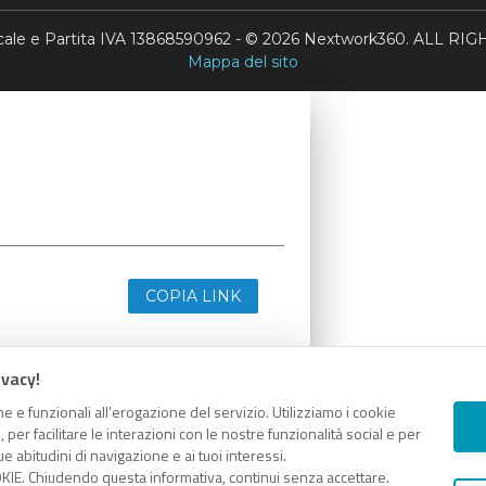
scale e Partita IVA 13868590962 - © 2026 Nextwork360. ALL 
Mappa del sito
COPIA LINK
ivacy!
e e funzionali all’erogazione del servizio. Utilizziamo i cookie
er facilitare le interazioni con le nostre funzionalità social e per
e abitudini di navigazione e ai tuoi interessi.
KIE. Chiudendo questa informativa, continui senza accettare.