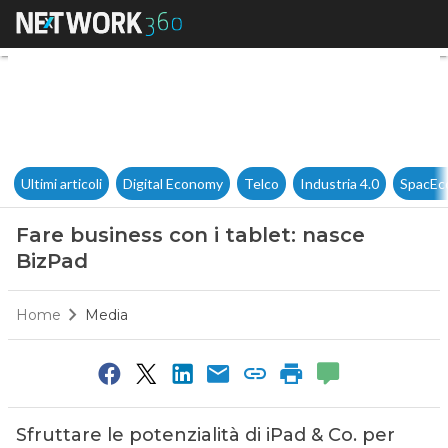
Fare business con i tablet: n
Ultimi articoli
Digital Economy
Telco
Industria 4.0
SpacEc
Fare business con i tablet: nasce
BizPad
Home
Media
Sfruttare le potenzialità di iPad & Co. per