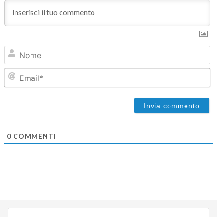
N
Em
0
COMMENTI