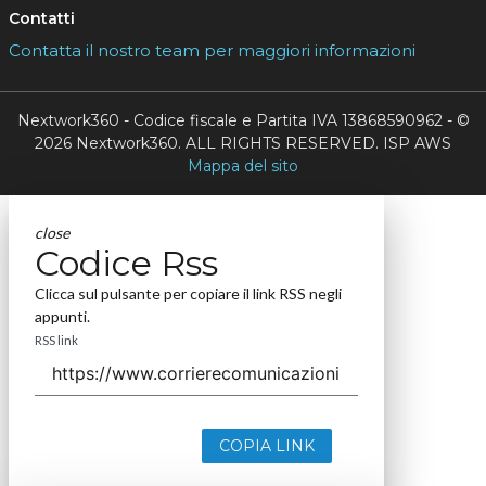
Contatti
Contatta il nostro team per maggiori informazioni
Nextwork360 - Codice fiscale e Partita IVA 13868590962 - ©
2026 Nextwork360. ALL RIGHTS RESERVED. ISP AWS
Mappa del sito
close
Codice Rss
Clicca sul pulsante per copiare il link RSS negli
appunti.
RSS link
COPIA LINK