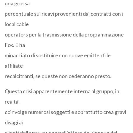
una grossa
percentuale sui ricavi provenienti dai contratti con i
local cable
operators per la trasmissione della programmazione
Fox. E ha
minacciato di sostituire con nuove emittenti le
affiliate
recalcitranti, se queste non cederanno presto.
Questa crisi apparentemente interna al gruppo, in
realtà,
coinvolge numerosi soggetti e soprattutto crea gravi
disagi ai
clienti delle pay-tv, che nell’attesa del rinnovo del