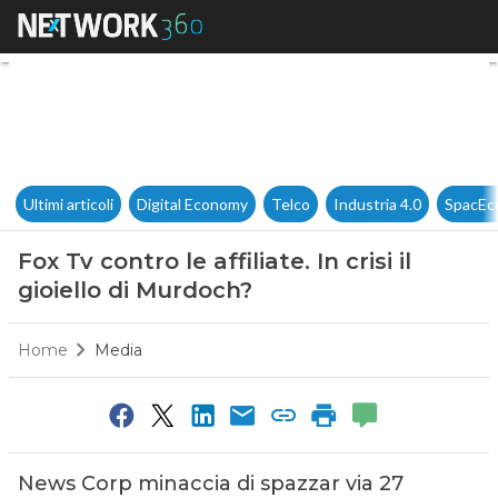
Fox Tv contro le affiliate. In cr
Ultimi articoli
Digital Economy
Telco
Industria 4.0
SpacEc
Fox Tv contro le affiliate. In crisi il
gioiello di Murdoch?
Home
Media
News Corp minaccia di spazzar via 27