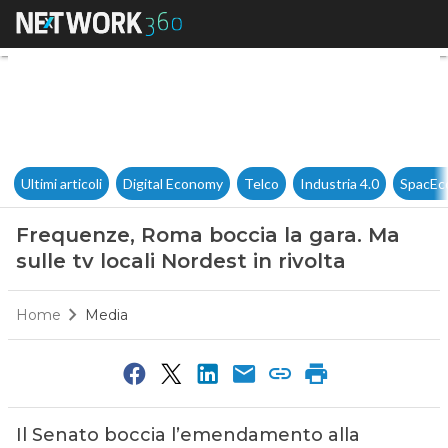
Frequenze, Roma boccia la gara
Ultimi articoli
Digital Economy
Telco
Industria 4.0
SpacEc
Frequenze, Roma boccia la gara. Ma
sulle tv locali Nordest in rivolta
Home
Media
Il Senato boccia l’emendamento alla