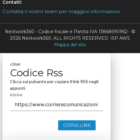
Contatti
Contatta il nostro team per maggiori informazioni
Nextwork360 - Codice fiscale e Partita IVA 13868590962 - ©
2026 Nextwork360. ALL RIGHTS RESERVED. ISP AWS
Mappa del sito
close
Codice Rss
Clicca sul pulsante per copiare il link RSS negli
appunti.
RSS link
COPIA LINK