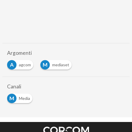
Argomenti
A
M
agcom
mediaset
Canali
M
Media