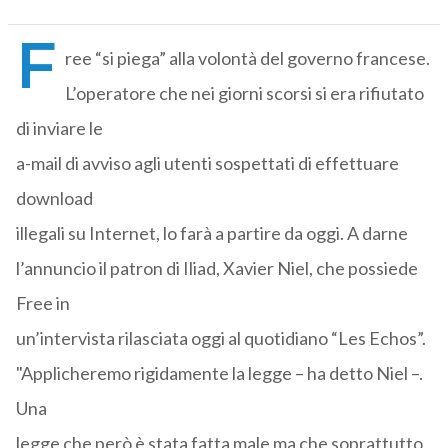
F
ree “si piega” alla volontà del governo francese.
L’operatore che nei giorni scorsi si era rifiutato
di inviare le
a-mail di avviso agli utenti sospettati di effettuare
download
illegali su Internet, lo farà a partire da oggi. A darne
l’annuncio il patron di Iliad, Xavier Niel, che possiede
Free in
un’intervista rilasciata oggi al quotidiano “Les Echos”.
"Applicheremo rigidamente la legge – ha detto Niel –.
Una
legge che però è stata fatta male ma che soprattutto