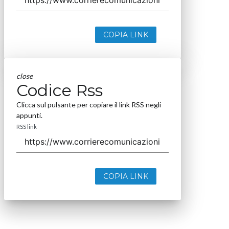
COPIA LINK
close
Codice Rss
Clicca sul pulsante per copiare il link RSS negli
appunti.
RSS link
COPIA LINK