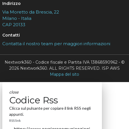
Indirizzo
Via Moretto da Brescia, 22
Milano - Italia
CAP 20133
Contatti
Contatta il nostro team per maggiori informazioni
Nextwork360 - Codice fiscale e Partita IVA 13868590962 - ©
2026 Nextwork360. ALL RIGHTS RESERVED. ISP AWS
Mappa del sito
close
Codice Rss
Clicca sul pulsante per copiare il link RSS negli
appunti.
RSS link