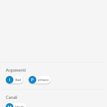
Argomenti
I
P
iliad
privacy
Canali
M
Media