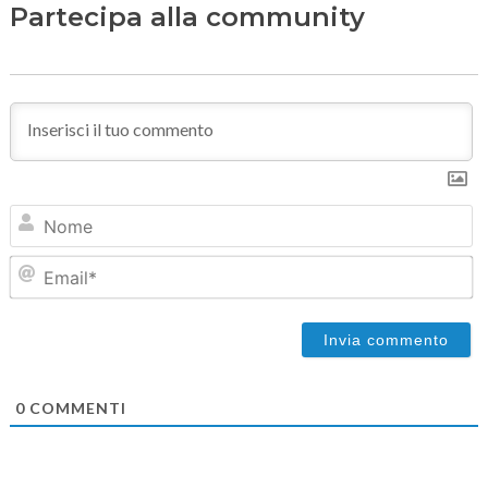
Partecipa alla community
N
Em
0
COMMENTI