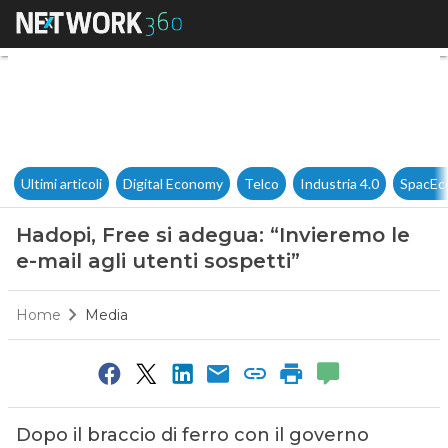
Hadopi, Free si adegua: “Invie
Ultimi articoli
Digital Economy
Telco
Industria 4.0
SpacEc
Hadopi, Free si adegua: “Invieremo le
e-mail agli utenti sospetti”
Home
Media
Dopo il braccio di ferro con il governo