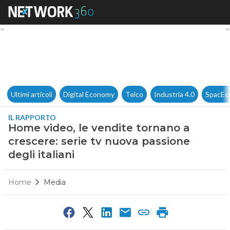
Home video, le vendite tornano
Ultimi articoli
Digital Economy
Telco
Industria 4.0
SpacEc
IL RAPPORTO
Home video, le vendite tornano a
crescere: serie tv nuova passione
degli italiani
Home
Media