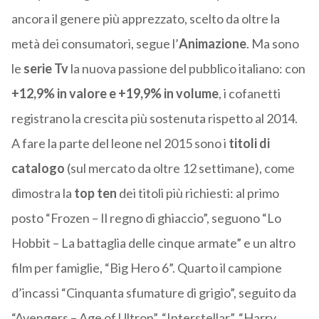
ancora il genere più apprezzato, scelto da oltre la
metà dei consumatori, segue l’
Animazione
. Ma sono
le
serie Tv
la nuova passione del pubblico italiano: con
+12,9% in valore e +19,9% in volume
, i cofanetti
registrano la crescita più sostenuta rispetto al 2014.
A fare la parte del leone nel 2015 sono i
titoli di
catalogo
(sul mercato da oltre 12 settimane), come
dimostra la
top ten
dei titoli più richiesti: al primo
posto “Frozen – Il regno di ghiaccio”, seguono “Lo
Hobbit – La battaglia delle cinque armate” e un altro
film per famiglie, “Big Hero 6”. Quarto il campione
d’incassi “Cinquanta sfumature di grigio”, seguito da
“Avengers – Age of Ultron”, “Interstellar”, “Harry