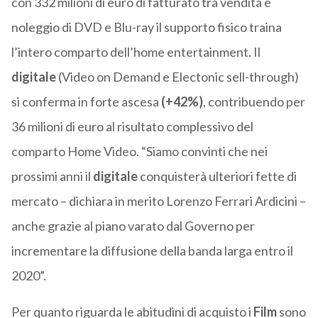
con 332 milioni di euro di fatturato tra vendita e
noleggio di DVD e Blu-ray il supporto fisico traina
l’intero comparto dell’home entertainment. Il
digitale
(Video on Demand e Electonic sell-through)
si conferma in forte ascesa
(+42%)
, contribuendo per
36 milioni di euro al risultato complessivo del
comparto Home Video. “Siamo convinti che nei
prossimi anni il
digitale
conquisterà ulteriori fette di
mercato – dichiara in merito Lorenzo Ferrari Ardicini –
anche grazie al piano varato dal Governo per
incrementare la diffusione della banda larga entro il
2020”.
Per quanto riguarda le abitudini di acquisto i
Film
sono